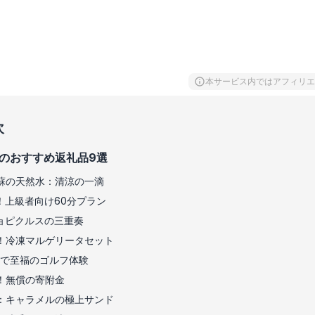
本サービス内ではアフィリエ
次
のおすすめ返礼品9選
蘇の天然水：清涼の一滴
験！上級者向け60分プラン
ョピクルスの三重奏
！冷凍マルゲリータセット
Cで至福のゴルフ体験
！無償の寄附金
：キャラメルの極上サンド