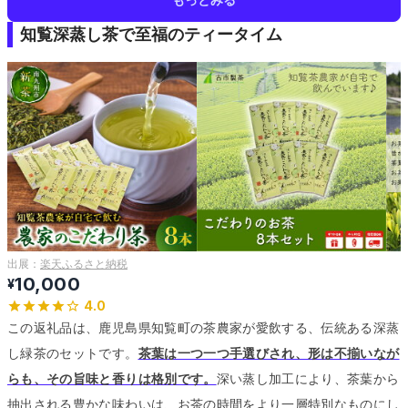
知覧深蒸し茶で至福のティータイム
出展：
楽天ふるさと納税
10,000
¥
4.0
この返礼品は、鹿児島県知覧町の茶農家が愛飲する、伝統ある深蒸
し緑茶のセットです。
茶葉は一つ一つ手選びされ、形は不揃いなが
らも、その旨味と香りは格別です。
深い蒸し加工により、茶葉から
抽出される豊かな味わいは、お茶の時間をより一層特別なものにし