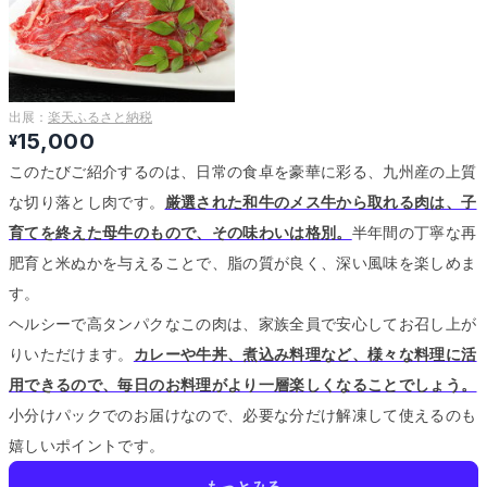
出展：
楽天ふるさと納税
15,000
¥
このたびご紹介するのは、日常の食卓を豪華に彩る、九州産の上質
な切り落とし肉です。
厳選された和牛のメス牛から取れる肉は、子
育てを終えた母牛のもので、その味わいは格別。
半年間の丁寧な再
肥育と米ぬかを与えることで、脂の質が良く、深い風味を楽しめま
す。
ヘルシーで高タンパクなこの肉は、家族全員で安心してお召し上が
りいただけます。
カレーや牛丼、煮込み料理など、様々な料理に活
用できるので、毎日のお料理がより一層楽しくなることでしょう。
小分けパックでのお届けなので、必要な分だけ解凍して使えるのも
嬉しいポイントです。
もっとみる