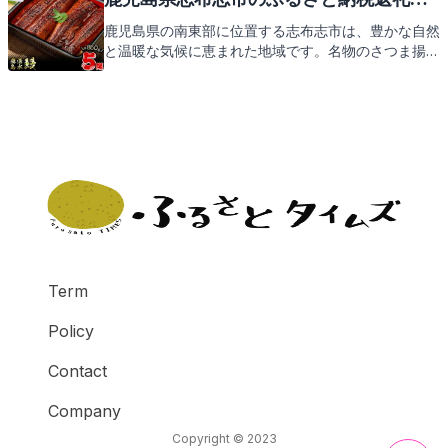
は、そんな奄美市の魅力をお届けするとともに、ふる
選
鹿児島県の南東部に位置する志布志市は、豊かな自然
さと納税の返礼品についてもご紹介しますので、どう
と温暖な気候に恵まれた地域です。名物のさつま揚げ
ぞご期待ください。
や新鮮な海の幸、そして心和む温泉地としても知られ
ています。この素敵な地域を支援するふるさと納税で
は、地元ならではの特産品を返礼品としてお届け。次
は、そんな志布志市からの感謝の品々をご紹介しま
す。お楽しみに！
Term
Policy
Contact
Company
Copyright © 2023