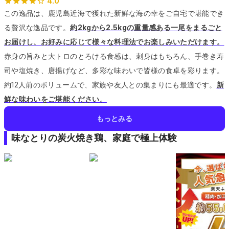
4.0
この逸品は、鹿児島近海で獲れた新鮮な海の幸をご自宅で堪能でき
る贅沢な逸品です。
約2kgから2.5kgの重量感ある一尾をまるごと
お届けし、お好みに応じて様々な料理法でお楽しみいただけます。
赤身の旨みと大トロのとろける食感は、刺身はもちろん、手巻き寿
司や塩焼き、唐揚げなど、多彩な味わいで皆様の食卓を彩ります。
約12人前のボリュームで、家族や友人との集まりにも最適です。
新
鮮な味わいをご堪能ください。
もっとみる
味なとりの炭火焼き鶏、家庭で極上体験