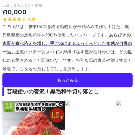
出展：
楽天ふるさと納税
10,000
¥
4.0
この逸品は、創業64年を誇る精肉店が丹精込めて作り上げた、鹿
児島県産の黒毛和牛を100%使用したハンバーグです。
あらびきの
肉質が食べ応えを増し、手ごねによるふっくらとした食感が自慢の
一品。
玉葱のソテーとスパイスが織りなす豊かな味わいは、どの世
代にも愛されること間違いなしです。
特別な日の食卓や贈り物にも
最適で、心を込めたおもてなしを演出します。
もっとみる
普段使いの贅沢！黒毛和牛切り落とし