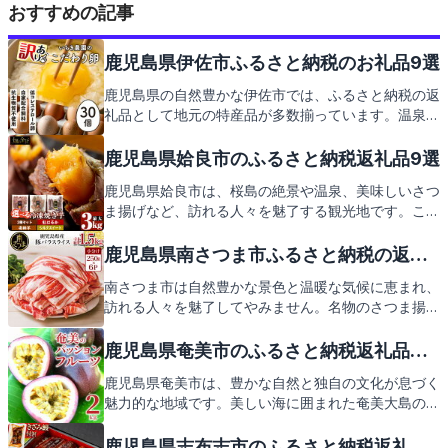
おすすめの記事
鹿児島県伊佐市ふるさと納税のお礼品9選
鹿児島県の自然豊かな伊佐市では、ふるさと納税の返
礼品として地元の特産品が多数揃っています。温泉や
綺麗な星空など、訪れる人々を魅了する観光地も満
載。この記事では、そんな伊佐市の魅力と、心待ちに
鹿児島県姶良市のふるさと納税返礼品9選
される返礼品をご紹介します。
鹿児島県姶良市は、桜島の絶景や温泉、美味しいさつ
ま揚げなど、訪れる人々を魅了する観光地です。この
素敵な地域を支援するふるさと納税では、姶良市なら
ではの返礼品が皆様をお待ちしております。次は、そ
鹿児島県南さつま市ふるさと納税の返礼
んな心温まる返礼品たちをご紹介いたしますので、ど
品９選
南さつま市は自然豊かな景色と温暖な気候に恵まれ、
うぞご期待ください。
訪れる人々を魅了してやみません。名物のさつま揚げ
や新鮮な海の幸、そして錦江湾を望む絶景など、地元
ならではの魅力が満載です。これらの魅力をお家で感
鹿児島県奄美市のふるさと納税返礼品９
じられる返礼品の紹介もお楽しみに。
選
鹿児島県奄美市は、豊かな自然と独自の文化が息づく
魅力的な地域です。美しい海に囲まれた奄美大島の絶
景スポットや、島料理として知られる鶏飯、黒糖焼酎
などの特産品は訪れる人々を魅了します。この記事で
鹿児島県志布志市のふるさと納税返礼品9