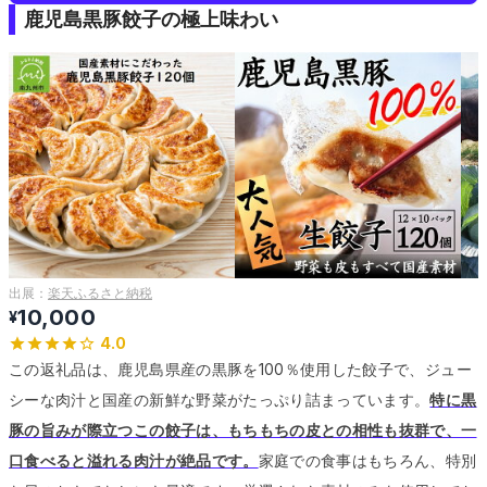
鹿児島黒豚餃子の極上味わい
出展：
楽天ふるさと納税
10,000
¥
4.0
この返礼品は、鹿児島県産の黒豚を100％使用した餃子で、ジュー
シーな肉汁と国産の新鮮な野菜がたっぷり詰まっています。
特に黒
豚の旨みが際立つこの餃子は、もちもちの皮との相性も抜群で、一
口食べると溢れる肉汁が絶品です。
家庭での食事はもちろん、特別