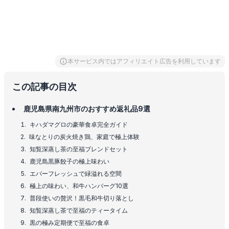
本サービス内ではアフィリエイト広告を利用しています
この記事の目次
鹿児島県南九州市のおすすめ返礼品9選
キハダマグロの豪華食卓完全ガイド
味なとりの炭火焼き鶏、家庭で極上体験
知覧深蒸し茶の至福ブレンドセット
鹿児島黒豚餃子の極上味わい
エバーフレッシュで緑溢れる空間
極上の味わい、和牛ハンバーグ10選
普段使いの贅沢！黒毛和牛切り落とし
知覧深蒸し茶で至福のティータイム
黒の極み定期便で至福の食卓