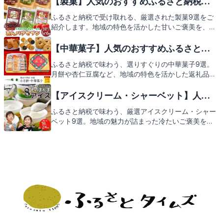
【製菓】人気のおすすめふるさと納税返
礼品を手に入れることができます。口の中でほどける
礼品9選
ふるさと納税で受け取れる、厳選された製菓9選をご
甘い香りやスッキリ感は、日常の小さな息抜きにぴっ
紹介します。地域の特色を活かした甘いご褒美を、税
たり。この記事では、そんなあめ・ミント・ガムを返
金の一部として還元するこの制度は、美味しさととも
礼品として選ぶ魅力と、おすすめの9選をご紹介しま
に地域愛も感じられる素敵な仕組みです。手作りの感
【中華菓子】人気のおすすめふるさと納
す。どれもが心地よい風味を約束する逸品ばかり。返
じが伝わるバウムクーヘンや、伝統を感じさせる和菓
礼品選びの参考にしていただけると幸いです。次のペ
税返礼品9選
ふるさと納税で味わう、選りすぐりの中華菓子9選。
子など、各地の自慢のスイーツをご紹介。これから紹
ージで、それぞれの特徴を見ていきましょう。
月餅や杏仁豆腐など、地域の特色を活かした返礼品を
介する返礼品の数々に、どうぞご期待ください。
ご紹介します。なぜ中華菓子がふるさと納税の返礼品
として魅力的なのか、その理由をお伝えするととも
【アイスクリーム・シャーベット】人気
に、選び抜かれた逸品たちをお楽しみに。
のおすすめふるさと納税返礼品9選
ふるさと納税で味わう、厳選アイスクリーム・シャー
ベット9選。地域の魅力が詰まった冷たいご褒美を、
ご自宅で楽しむ理由とは。産地直送の新鮮な味わいか
ら、手作りのこだわりまで、アイスクリーム・シャー
ベットの返礼品をご紹介します。次々と登場する絶品
の数々に、きっとご期待いただけるはずです。