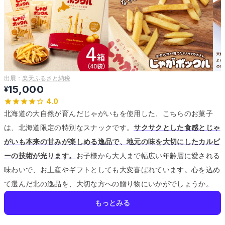
出展：
楽天ふるさと納税
15,000
¥
4.0
北海道の大自然が育んだじゃがいもを使用した、こちらのお菓子
は、北海道限定の特別なスナックです。
サクサクとした食感とじゃ
がいも本来の甘みが楽しめる逸品で、地元の味を大切にしたカルビ
ーの技術が光ります。
お子様から大人まで幅広い年齢層に愛される
味わいで、お土産やギフトとしても大変喜ばれています。
心を込め
て選んだ北の逸品を、大切な方への贈り物にいかがでしょうか。
もっとみる