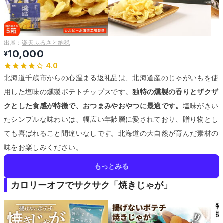
出展：
楽天ふるさと納税
10,000
¥
4.0
北海道千歳市からの心温まる返礼品は、北海道産のじゃがいもを使
用した塩味の燻製ポテトチップスです。
独特の燻製の香りとザクザ
クとした食感が特徴で、おつまみやおやつに最適です。
塩味がきい
たシンプルな味わいは、幅広い年齢層に愛されており、贈り物とし
ても喜ばれること間違いなしです。
北海道の大自然が育んだ素材の
味をお楽しみください。
もっとみる
カロリーオフでサクサク「焼きじゃが」