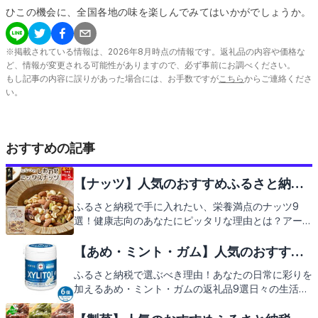
ひこの機会に、全国各地の味を楽しんでみてはいかがでしょうか。
※掲載されている情報は、
2026
年
8
月時点の情報です。返礼品の内容や価格な
ど、情報が変更される可能性がありますので、必ず事前にお調べください。
もし記事の内容に誤りがあった場合には、お手数ですが
こちら
からご連絡くださ
い。
おすすめの記事
【ナッツ】人気のおすすめふるさと納税
返礼品9選
ふるさと納税で手に入れたい、栄養満点のナッツ9
選！健康志向のあなたにピッタリな理由とは？アーモ
ンドやクルミなど、厳選されたナッツを返礼品として
ご紹介します。心も体も喜ぶ、こだわりのナッツをぜ
【あめ・ミント・ガム】人気のおすすめ
ひご堪能ください。次のページで旬の返礼品を見てみ
ふるさと納税返礼品9選
ふるさと納税で選ぶべき理由！あなたの日常に彩りを
ましょう。
加えるあめ・ミント・ガムの返礼品9選日々の生活に
さりげない幸せをもたらすあめやミント、そしてガ
ム。ふるさと納税を通じて、地域特有の味わい深い返