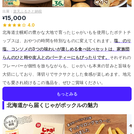
出展：
楽天ふるさと納税
15,000
¥
4.0
北海道士幌町の豊かな大地で育ったじゃがいもを使用したポテトチ
ップスは、おやつの時間を特別なものに変えてくれます。
塩、のり
塩、コンソメの3つの味わいが楽しめる食べ比べセットは、家族団
らんのひと時や友人とのパーティーにもぴったりです。
それぞれの
フレーバーが個性を放ちながらも、じゃがいも本来の甘みと旨味を
大切にしており、薄切りでサクサクとした食感が楽しめます。
地元
でも愛され続けるこの逸品を、ぜひご賞味ください。
もっとみる
北海道から届くじゃがポックルの魅力