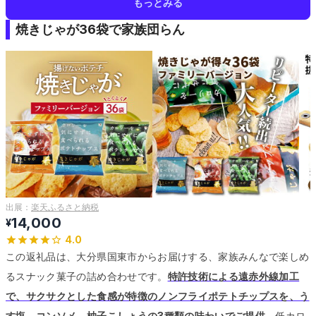
もっとみる
焼きじゃが36袋で家族団らん
出展：
楽天ふるさと納税
14,000
¥
4.0
この返礼品は、大分県国東市からお届けする、家族みんなで楽しめ
るスナック菓子の詰め合わせです。
特許技術による遠赤外線加工
で、サクサクとした食感が特徴のノンフライポテトチップスを、う
す塩、コンソメ、柚子こしょうの3種類の味わいでご提供。
低カロ