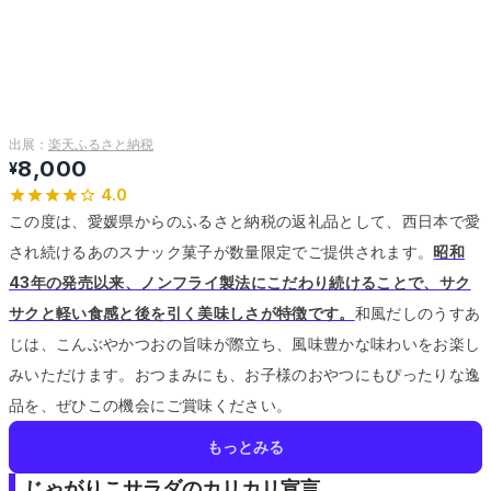
出展：
楽天ふるさと納税
8,000
¥
4.0
この度は、愛媛県からのふるさと納税の返礼品として、西日本で愛
され続けるあのスナック菓子が数量限定でご提供されます。
昭和
43年の発売以来、ノンフライ製法にこだわり続けることで、サク
サクと軽い食感と後を引く美味しさが特徴です。
和風だしのうすあ
じは、こんぶやかつおの旨味が際立ち、風味豊かな味わいをお楽し
みいただけます。
おつまみにも、お子様のおやつにもぴったりな逸
品を、ぜひこの機会にご賞味ください。
もっとみる
じゃがりこサラダのカリカリ宣言