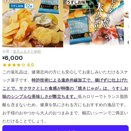
出展：
楽天ふるさと納税
6,000
¥
4.0
この返礼品は、健康志向の方にも安心してお楽しみいただけるスナ
ック菓子です。
特許技術による遠赤外線加工で、揚げずに仕上げた
ことで、サクサクとした食感が特徴の「焼きじゃが」は、うすしお
味のシンプルな美味しさが際立ちます。
低カロリーでトランス脂肪
酸も含まないため、健康を気にされる方にもおすすめの逸品です。
お子様のおやつから大人のおつまみまで、幅広いシーンでご満足い
ただけることでしょう。