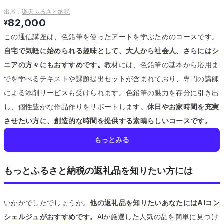
出展：
楽天ふるさと納税
82,000
¥
この通信講座は、色鉛筆を使ったアートを学ぶためのコースです。
自宅で気軽に始められる趣味として、大人から社会人、さらにはシ
ニアの方々にもおすすめです。
教材には、色鉛筆の基本から応用ま
でを学べるテキストや課題提出セットが含まれており、専門の講師
による添削サービスも受けられます。
色鉛筆の魅力を存分に引き出
し、個性豊かな作品作りをサポートします。
休日やお家時間を充実
させたい方に、創造的な時間を提供する素晴らしいコースです。
もっとみる
もっとふるさと納税の返礼品を知りたい方には
いかがでしたでしょうか。
他の返礼品を知りたいあなたにはAIコン
シェルジュがおすすめです。
AIが厳選した人気の品を簡単に見つけ