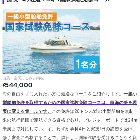
出展：
楽天ふるさと納税
544,000
¥
海の自由を手に入れたい方に最適なコースをご紹介します。
一級小
型船舶免許を取得するための国家試験免除コースは、航海の夢を現
実に変える第一歩です。
この免許は20トン未満の小型船舶を無制
限の航行範囲で運航できる資格であり、プレジャーボートでは24m
未満まで対応しています。
わずか学科4日と実技1日の講習を受け、
修了審査に合格することで、煩わしい国家試験を受けることなく資