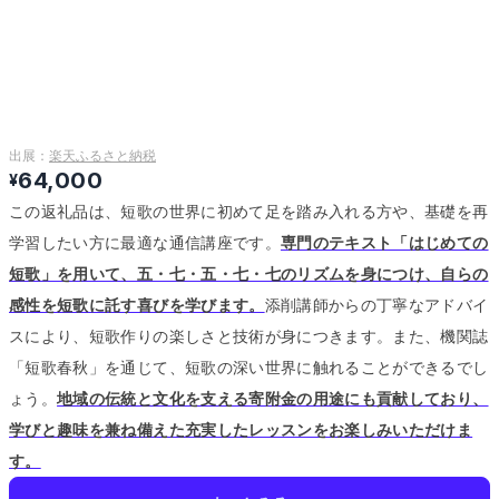
出展：
楽天ふるさと納税
64,000
¥
この返礼品は、短歌の世界に初めて足を踏み入れる方や、基礎を再
学習したい方に最適な通信講座です。
専門のテキスト「はじめての
短歌」を用いて、五・七・五・七・七のリズムを身につけ、自らの
感性を短歌に託す喜びを学びます。
添削講師からの丁寧なアドバイ
スにより、短歌作りの楽しさと技術が身につきます。
また、機関誌
「短歌春秋」を通じて、短歌の深い世界に触れることができるでし
ょう。
地域の伝統と文化を支える寄附金の用途にも貢献しており、
学びと趣味を兼ね備えた充実したレッスンをお楽しみいただけま
す。