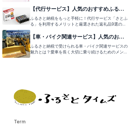
活力源。そんな大切な眠りを支える寝具をふるさと納
税の返礼品として手に入れるメリットを解説しつつ、
【代行サービス】人気のおすすめふるさ
厳選した掛け布団や枕など、心地よい眠りを誘うアイ
と納税返礼品9選
ふるさと納税をもっと手軽に！代行サービス「さとふ
テムをご紹介。これからご紹介する返礼品で、あなた
る」を利用するメリットと厳選された返礼品9選の魅
の睡眠環境が一層充実することをお楽しみに。
力をご紹介します。忙しい方でも簡単に地域貢献がで
きる方法として注目されている代行サービス。その中
【車・バイク関連サービス】人気のおす
でも「さとふる」は手間を省きつつ、魅力的な返礼品
すめふるさと納税返礼品9選
ふるさと納税で受けられる車・バイク関連サービスの
を受け取ることができるサービスです。この記事で
魅力とは？愛車を長く大切に乗り続けるためのメンテ
は、そんな「さとふる」を通じて得られる返礼品の一
ナンスから、ドライブのお供にぴったりなアイテムま
部をご紹介。次はどんな特産品が届くのか、お楽しみ
で、厳選した返礼品9選をご紹介します。これらのサ
に。
ービスを利用することで、日々のカーライフがより快
適になる理由を解説しながら、次々と登場する返礼品
にご期待ください。
Term