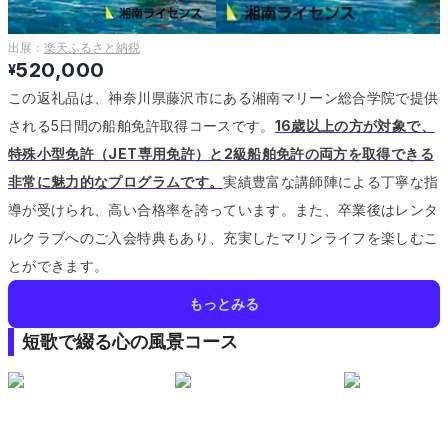
出展：
楽天ふるさと納税
520,000
¥
この返礼品は、神奈川県藤沢市にある湘南マリーン総合学院で提供
される5日間の船舶免許取得コースです。
16歳以上の方が対象で、
特殊小型免許（JET専用免許）と2級船舶免許の両方を取得できる
非常に魅力的なプログラムです。
実績豊富な講師陣による丁寧な指
導が受けられ、高い合格率を誇っています。
また、卒業後はレンタ
ルクラブへのご入会特典もあり、充実したマリンライフを楽しむこ
とができます。
もっとみる
短歌で綴る心の風景コース