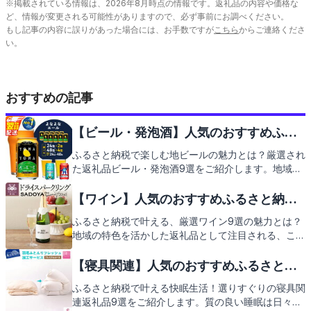
※掲載されている情報は、
2026
年
8
月時点の情報です。返礼品の内容や価格な
ど、情報が変更される可能性がありますので、必ず事前にお調べください。
もし記事の内容に誤りがあった場合には、お手数ですが
こちら
からご連絡くださ
い。
おすすめの記事
【ビール・発泡酒】人気のおすすめふる
さと納税返礼品9選
ふるさと納税で楽しむ地ビールの魅力とは？厳選され
た返礼品ビール・発泡酒9選をご紹介します。地域の
特色が光る一杯をお楽しみいただく理由を解説しなが
ら、あなたの食卓に新たな風をもたらすビール・発泡
【ワイン】人気のおすすめふるさと納税
酒をご提案。これから紹介する返礼品で、至福のひと
返礼品9選
ふるさと納税で叶える、厳選ワイン9選の魅力とは？
ときをお過ごしください。
地域の特色を活かした返礼品として注目される、こだ
わりのワインをご紹介します。贈り物にも自分へのご
褒美にもぴったりな、各地の名産ワインを味わう喜び
【寝具関連】人気のおすすめふるさと納
をお届け。後ほどご紹介する返礼品リストにご期待く
税返礼品9選
ふるさと納税で叶える快眠生活！選りすぐりの寝具関
ださい。
連返礼品9選をご紹介します。質の良い睡眠は日々の