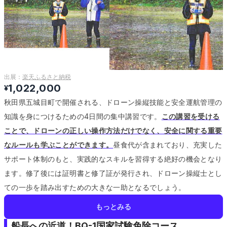
出展：
楽天ふるさと納税
1,022,000
¥
秋田県五城目町で開催される、ドローン操縦技能と安全運航管理の
知識を身につけるための4日間の集中講習です。
この講習を受ける
ことで、ドローンの正しい操作方法だけでなく、安全に関する重要
なルールも学ぶことができます。
昼食代が含まれており、充実した
サポート体制のもと、実践的なスキルを習得する絶好の機会となり
ます。
修了後には証明書と修了証が発行され、ドローン操縦士とし
ての一歩を踏み出すための大きな一助となるでしょう。
もっとみる
船長への近道！BQ-1国家試験免除コース