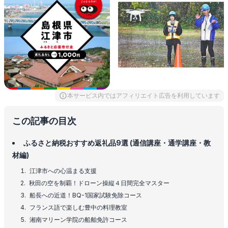
本サービス内ではアフィリエイト広告を利用しています
この記事の目次
ふるさと納税おすすめ返礼品9選 (通信講座・通学講座・教
材編)
江津市への心温まる支援
秋田の空を制覇！ドローン操縦４日間完全マスター
船長への近道！BQ-1国家試験免除コース
フランス語で楽しむ豊中の料理教室
湘南マリーン学院の船舶免許コース