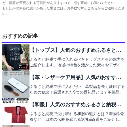
ど、情報が変更される可能性がありますので、必ず事前にお調べください。
もし記事の内容に誤りがあった場合には、お手数ですが
こちら
からご連絡くださ
い。
おすすめの記事
【トップス】人気のおすすめふるさと納
税返礼品9選
ふるさと納税で手に入れるべきトップスとその魅力を
ご紹介します。地域の特色を活かした素材やデザイン
のトップスは、日常の装いに彩りを加えるだけでな
く、その地域への理解を深めるきっかけにもなりま
【革・レザーケア用品】人気のおすすめ
す。こだわりの9選を通じて、新たなお気に入りを見
ふるさと納税返礼品9選
ふるさと納税で手に入れたい、革製品を長く愛用する
つける喜びをお届けします。次のページで返礼品の魅
ための秘訣！厳選された9つの返礼品とは？革製品の
力をたっぷりとご紹介いたしますので、どうぞご期待
風合いを保ちながら、日々のお手入れを楽しむための
ください。
レザーケア用品をご紹介します。高品質なクリームや
【和服】人気のおすすめふるさと納税返
ブラシなど、革のお手入れに欠かせないアイテムがふ
礼品9選
ふるさと納税で受け取れる和服の魅力とは？着物や浴
るさと納税の返礼品として登場。これらを使って、大
衣など、日本の伝統を感じる返礼品9選をご紹介しま
切な革製品を長持ちさせましょう。次に、魅力的な返
す。心和む和の装いを通じて、地域の文化に触れる機
礼品を一緒に見ていきましょう。