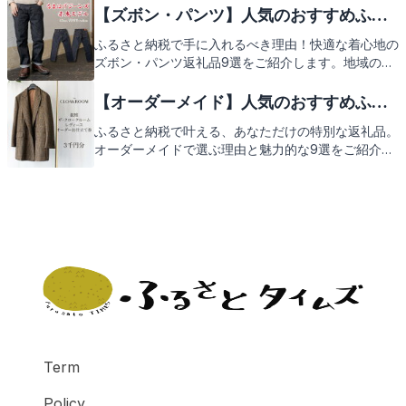
会を得られる理由をお伝えすることで、皆様のふるさ
【ズボン・パンツ】人気のおすすめふる
と納税への関心を深めていただければと思います。次
さと納税返礼品9選
ふるさと納税で手に入れるべき理由！快適な着心地の
のページで返礼品の詳細を楽しみにしていてくださ
ズボン・パンツ返礼品9選をご紹介します。地域の特
い。
産品として選ばれた質の高いファッションアイテムを
お楽しみいただけるチャンスです。次はどんなパンツ
【オーダーメイド】人気のおすすめふる
が登場するのか、ご期待ください。
さと納税返礼品9選
ふるさと納税で叶える、あなただけの特別な返礼品。
オーダーメイドで選ぶ理由と魅力的な9選をご紹介し
ます。自分だけのオリジナリティを大切にしたい方に
ぴったりの、心ときめくオーダーメイドの返礼品。そ
れぞれの地域が誇る、こだわりの品々をお楽しみに。
Term
Policy