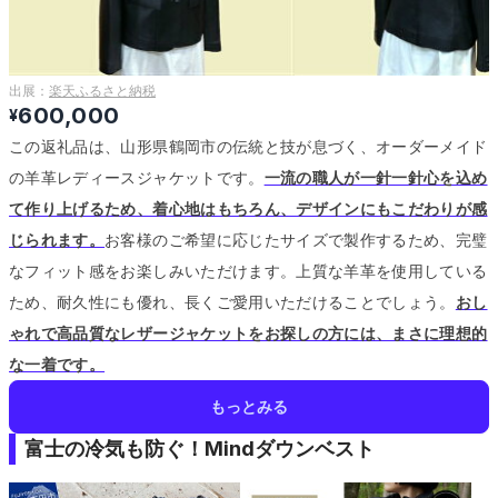
出展：
楽天ふるさと納税
600,000
¥
この返礼品は、山形県鶴岡市の伝統と技が息づく、オーダーメイド
の羊革レディースジャケットです。
一流の職人が一針一針心を込め
て作り上げるため、着心地はもちろん、デザインにもこだわりが感
じられます。
お客様のご希望に応じたサイズで製作するため、完璧
なフィット感をお楽しみいただけます。
上質な羊革を使用している
ため、耐久性にも優れ、長くご愛用いただけることでしょう。
おし
ゃれで高品質なレザージャケットをお探しの方には、まさに理想的
な一着です。
もっとみる
富士の冷気も防ぐ！Mindダウンベスト