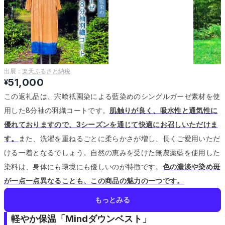
出展：
楽天ふるさと納税
51,000
¥
この返礼品は、宍喰祇園染による藍染めのシングルガーゼ素材を使
用した8分袖の羽織コートです。
肌触りが良く、吸水性と通気性に
優れておりますので、3シーズンを通じて快適にお召しいただけま
す。
また、洗濯を重ねるごとに柔らかさが増し、長くご愛用いただ
ける一着となるでしょう。
自然の恵みを受けた無農薬藍を使用した
染料は、身体にも環境にも優しいのが特徴です。
色の濃淡や染め斑
が一点一点異なることも、この商品の魅力の一つです。
もっとみる
軽やか保温「Mindダウンベスト」