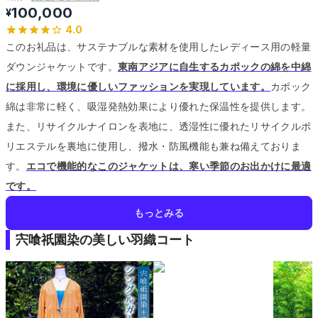
100,000
¥
4.0
このお礼品は、サステナブルな素材を使用したレディース用の軽量
ダウンジャケットです。
東南アジアに自生するカポックの綿を中綿
に採用し、環境に優しいファッションを実現しています。
カポック
綿は非常に軽く、吸湿発熱効果により優れた保温性を提供します。
また、リサイクルナイロンを表地に、透湿性に優れたリサイクルポ
リエステルを裏地に使用し、撥水・防風機能も兼ね備えておりま
す。
エコで機能的なこのジャケットは、寒い季節のお出かけに最適
です。
もっとみる
宍喰祇園染の美しい羽織コート