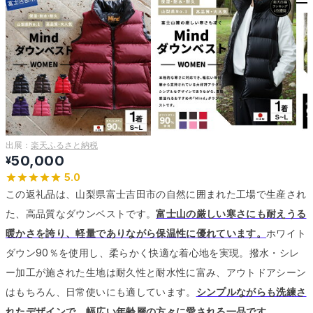
出展：
楽天ふるさと納税
50,000
¥
5.0
この返礼品は、山梨県富士吉田市の自然に囲まれた工場で生産され
た、高品質なダウンベストです。
富士山の厳しい寒さにも耐えうる
暖かさを誇り、軽量でありながら保温性に優れています。
ホワイト
ダウン90％を使用し、柔らかく快適な着心地を実現。
撥水・シレ
ー加工が施された生地は耐久性と耐水性に富み、アウトドアシーン
はもちろん、日常使いにも適しています。
シンプルながらも洗練さ
れたデザインで、幅広い年齢層の方々に愛される一品です。