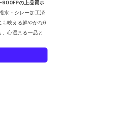
900FPの上品質ホ
撥水・シレー加工済
にも映える鮮やかな6
も、心温まる一品と