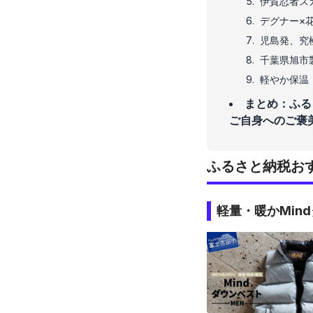
伊賀忍者ス
デグナー×
児島発、究
千葉県旭市
軽やか保温「
まとめ：ふる
ご自身へのご褒
ふるさと納税おす
軽量・暖かMin