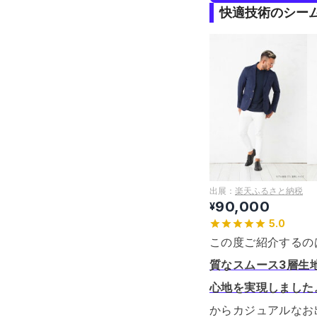
快適技術のシー
出展：
楽天ふるさと納税
90,000
¥
5.0
この度ご紹介するの
質なスムース3層生
心地を実現しました
からカジュアルなお