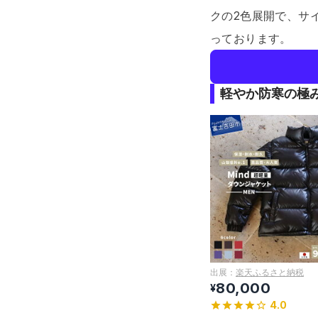
クの2色展開で、サ
っております。
軽やか防寒の極
出展：
楽天ふるさと納税
80,000
¥
4.0