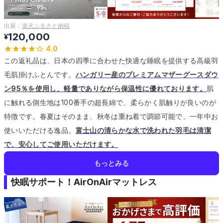
出展：
楽天ふるさと納税
120,000
¥
4.0
この返礼品は、日本の四季に合わせた快適な睡眠を提供する高級羽
毛肌掛けふとんです。
ハンガリー産のプレミアムマザーグースダウ
ン95％を使用し、軽量でありながら保温性に優れております。
肌
に触れる側生地は100番手の超長綿で、柔らかく肌触りが良いのが
特徴です。
春夏はそのまま、秋冬は重ね着で調節可能で、一年中お
使いいただける逸品。
富士山の清らかな水で洗われた羽毛は清潔
で、安心してご使用いただけます。
もっとみる
快眠サポート！AirOnAirマットレス