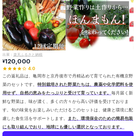
出展：
楽天ふるさと納税
120,000
¥
4.0
この返礼品は、亀岡市と京丹後市で丹精込めて育てられた有機京野
菜のセットです。
特別栽培された野菜たちは、農薬や化学肥料を使
用せず、自然の恵みをたっぷりと受けて育っています。
毎月届く新
鮮な野菜は、味が濃く、多くの方々から高い評価を受けておりま
す。
旬の味覚をお楽しみいただけるこのセットは、健康と環境に配
慮した食生活をサポートします。
また、環境保全のための簡易包装
にも取り組んでおり、地球にも優しい選択となっております。