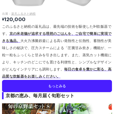
出展：
楽天ふるさと納税
120,000
¥
このふるさと納税の返礼品は、最先端の技術を駆使したIH炊飯器で
す。
京の米老舗が追求する理想のごはんを、ご自宅で簡単に実現で
きる逸品。
大火力沸騰鉄釜による高い発熱性と伝熱性、蓄熱性が美
味しさの秘訣で、圧力スチームによる「圧騰甘み炊き」機能が、一
粒一粒をふっくらと甘みを引き出します。
また、蒸気カット機能に
より、キッチンのどこにでも置ける利便性と、シンプルなデザイン
がどんなインテリアにも調和します。
毎日の食卓を豊かに彩る、高
品質な炊飯器をお楽しみください。
もっとみる
京都の恵み、毎月届く旬彩セット