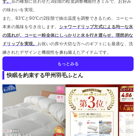
す。
豆の種類に合わせた3段階の粒度調整機能付きミルで、お好み
の味わいを実現。
また、83℃と90℃の2段階で抽出温度を調整できるため、コーヒー
本来の風味を引き出します。
シャワードリップ方式による均一な水
の流れが、コーヒー粉全体にしっかりと水を行き渡らせ、理想的な
ドリップを実現。
お祝いの席や大切な方へのギフトにも最適な、洗
練されたデザインと機能性を兼ね備えたアイテムです。
もっとみる
快眠を約束する甲州羽毛ふとん