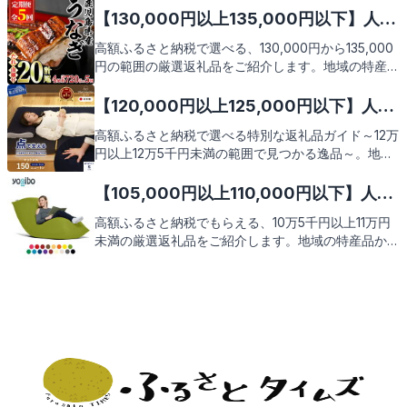
豪華さと満足感をお届け。次のページで、心躍る返礼
【130,000円以上135,000円以下】人気
品の数々をご覧ください。
のおすすめふるさと納税返礼品9選
高額ふるさと納税で選べる、130,000円から135,000
円の範囲の厳選返礼品をご紹介します。地域の特産品
から、贅沢なグルメまで、心を込めた感謝の品々をお
届け。この機会に、あなたのふるさと愛を再確認しな
【120,000円以上125,000円以下】人気
がら、素敵な返礼品を見つけてみませんか。次のペー
のおすすめふるさと納税返礼品9選
高額ふるさと納税で選べる特別な返礼品ガイド～12万
ジで、魅力的な返礼品の数々をご覧いただけることを
円以上12万5千円未満の範囲で見つかる逸品～。地域
お楽しみに。
の魅力が詰まった厳選された返礼品をご紹介します。
心躍る返礼品の数々をぜひご期待ください。
【105,000円以上110,000円以下】人気
のおすすめふるさと納税返礼品9選
高額ふるさと納税でもらえる、10万5千円以上11万円
未満の厳選返礼品をご紹介します。地域の特産品から
こだわりの逸品まで、あなたの寄付が地域を支えると
ともに、素敵な感謝の品が届く喜びをお届け。次のペ
ージで返礼品の魅力をたっぷりとご紹介いたしますの
で、どうぞご期待ください。