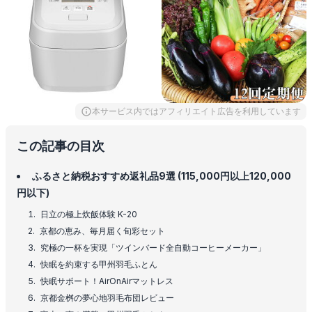
本サービス内ではアフィリエイト広告を利用しています
この記事の目次
ふるさと納税おすすめ返礼品9選 (115,000円以上120,000
円以下)
日立の極上炊飯体験 K-20
京都の恵み、毎月届く旬彩セット
究極の一杯を実現「ツインバード全自動コーヒーメーカー」
快眠を約束する甲州羽毛ふとん
快眠サポート！AirOnAirマットレス
京都金桝の夢心地羽毛布団レビュー