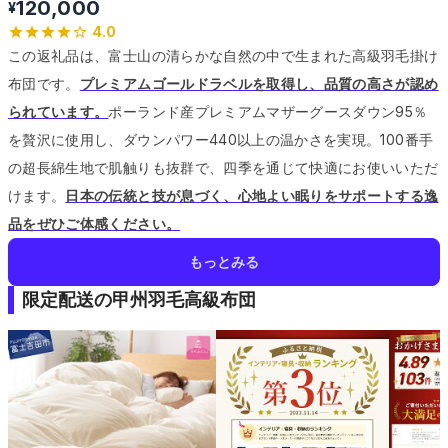
120,000
¥
4.0
この返礼品は、富士山の清らかな自然の中で生まれた高級羽毛掛け
布団です。
プレミアムゴールドラベルを取得し、品質の高さが認め
られています。
ポーランド産プレミアムマザーグースダウン95％
を贅沢に使用し、ダウンパワー440以上の温かさを実現。
100番手
の超長綿生地で肌触りも抜群で、四季を通じて快適にお使いいただ
けます。
日本の伝統と技が息づく、心地よい眠りをサポートする逸
品をぜひご体感ください。
もっとみる
限定配送の甲州羽毛高級布団