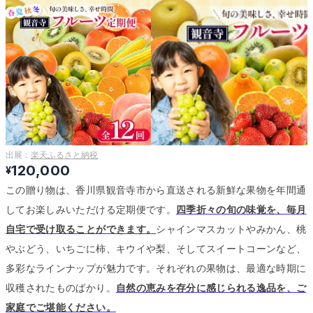
出展：
楽天ふるさと納税
120,000
¥
この贈り物は、香川県観音寺市から直送される新鮮な果物を年間通
してお楽しみいただける定期便です。
四季折々の旬の味覚を、毎月
自宅で受け取ることができます。
シャインマスカットやみかん、桃
やぶどう、いちごに柿、キウイや梨、そしてスイートコーンなど、
多彩なラインナップが魅力です。
それぞれの果物は、最適な時期に
収穫されたものばかり。
自然の恵みを存分に感じられる逸品を、ご
家庭でご堪能ください。