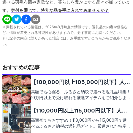
選べる羽毛布団や家電など、暮らしを豊かにする品々が揃っていま
す。
寄付を通じて、特別な品を手に入れてみませんか？
※掲載されている情報は、
2026
年
8
月時点の情報です。返礼品の内容や価格な
ど、情報が変更される可能性がありますので、必ず事前にお調べください。
もし記事の内容に誤りがあった場合には、お手数ですが
こちら
からご連絡くださ
い。
おすすめの記事
【100,000円以上105,000円以下】人気
のおすすめふるさと納税返礼品9選
高額でも心躍る、ふるさと納税で選べる返礼品特集！
10万円以上で受け取れる厳選アイテムをご紹介しま
す。地域の魅力が詰まった逸品ばかりを集めましたの
で、どれも見逃せません。さあ、あなたのお気に入り
【110,000円以上115,000円以下】人気
はどれになるでしょうか。次のページで早速、返礼品
のおすすめふるさと納税返礼品9選
高額帯でもおすすめ！110,000円から115,000円で選
の数々をご覧ください。
べるふるさと納税の返礼品ガイド。厳選された特産品
や地域の逸品をご紹介します。この価格帯ならではの