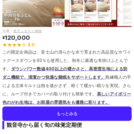
出展：
楽天ふるさと納税
120,000
¥
4.0
この限定企画品は、富士山の清らかな水で育まれた高品質なホワイ
トグースダウンを93％も使用した、秋冬に最適な本掛けふとんで
す。
ダウンパワー数値400以上の暖かさと、高密度生地による防
ダニ機能で、清潔かつ快適な睡眠をサポートします。
熟練職人の手
による立体キルトは熱を逃がさず、軽くて暖かい眠りを実現。
さら
に、ループ付きでカバーの取り付けも簡単です。
美しいアイボリー
色のがわ生地は、お部屋の雰囲気をも優雅に彩ります。
もっとみる
観音寺から届く旬の味覚定期便