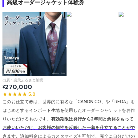
高級オーダージャケット体験券
出展：
楽天ふるさと納税
270,000
¥
5.0
このお仕立て券は、世界的に有名な「CANONICO」や「REDA」を
はじめとするインポート生地を使用したオーダージャケットをお作
りいただけるものです。
有効期限は発行から2年間と余裕をもって
お使いいただけ、お客様の個性を反映した一着を仕立てることがで
きます。
追加料金によるカスタマイズも可能で、完全に自分だけの