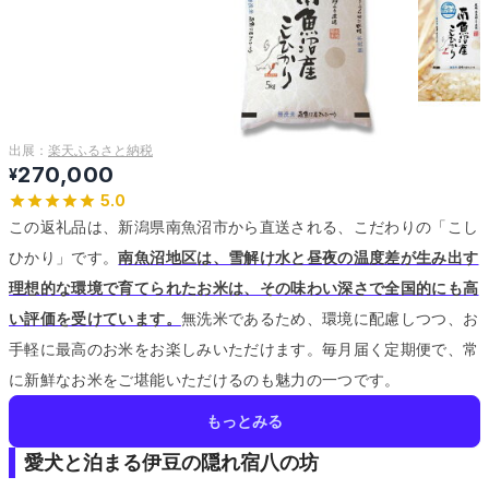
出展：
楽天ふるさと納税
270,000
¥
5.0
この返礼品は、新潟県南魚沼市から直送される、こだわりの「こし
ひかり」です。
南魚沼地区は、雪解け水と昼夜の温度差が生み出す
理想的な環境で育てられたお米は、その味わい深さで全国的にも高
い評価を受けています。
無洗米であるため、環境に配慮しつつ、お
手軽に最高のお米をお楽しみいただけます。
毎月届く定期便で、常
に新鮮なお米をご堪能いただけるのも魅力の一つです。
もっとみる
愛犬と泊まる伊豆の隠れ宿八の坊