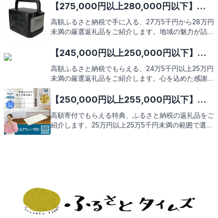
機会にぜひご検討ください。次のページで、それぞれ
【275,000円以上280,000円以下】人
の返礼品の魅力を詳しくお伝えしますので、どうぞご
気のおすすめふるさと納税返礼品9選
高額ふるさと納税で手に入る、27万5千円から28万円
期待ください。
未満の厳選返礼品をご紹介します。地域の魅力が詰ま
った特別な品々を、あなたのご自宅までお届け。次の
ページで、その豪華さと満足度をぜひご覧ください。
【245,000円以上250,000円以下】人
気のおすすめふるさと納税返礼品9選
高額ふるさと納税でもらえる、24万5千円以上25万円
未満の厳選返礼品をご紹介します。心を込めた感謝の
気持ちを表す、特別な返礼品の数々をお楽しみに。
【250,000円以上255,000円以下】人
気のおすすめふるさと納税返礼品9選
高額寄付でもらえる特典、ふるさと納税の返礼品をご
紹介します。25万円以上25万5千円未満の範囲で選べ
る魅力的な返礼品をピックアップ。地域の逸品があな
たを待っています。どの返礼品も寄付者の期待を裏切
らない価値あるものばかり。さあ、どんな返礼品があ
るのか、見ていきましょう。