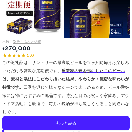
出展：
楽天ふるさと納税
270,000
¥
5.0
この返礼品は、サントリーの最高級ビールを12ヶ月間毎月お楽しみ
いただける贅沢な定期便です。
醸造家の夢を形にしたこのビール
は、素材と製法にこだわり抜いた結果、やわらかく濃密な味わいが
特徴です。
四季を通じて様々なシーンで楽しめるため、ビール愛好
家には特におすすめの逸品です。
特別な日のお祝いや家飲み、アウ
トドア活動にも最適で、毎月の晩酌が待ち遠しくなること間違いな
しです。
もっとみる