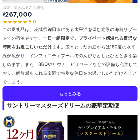
出展：
楽天ふるさと納税
267,000
¥
5.0
この返礼品は、茨城県鉾田市にある太平洋を望む絶景の海前リゾー
トでの宿泊券です。
一日一組限定で、プライベート感溢れる贅沢な
時間をお過ごしいただけます。
広々としたお庭からは180度の水平
線が広がり、インフィニティプールでのんびりとしたひとときを楽
しめます。
また、BBQやサウナ、ビリヤードなどの設備も充実して
おり、解放感あふれる楽園で特別な休日をお過ごしいただけること
でしょう。
もっとみる
サントリーマスターズドリームの豪華定期便