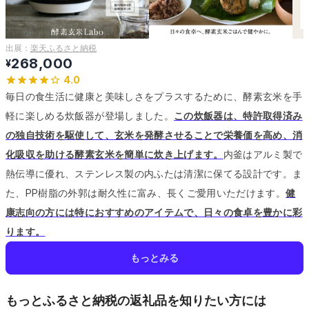
出展：
楽天ふるさと納税
268,000
¥
4.0
毎日の食生活に健康と美味しさをプラスするために、酵素玄米を手
軽に楽しめる炊飯器が登場しました。
この炊飯器は、特許取得済み
の独自技術を駆使して、玄米を発酵させることで栄養価を高め、消
化吸収を助ける酵素玄米を簡単に炊き上げます。
内釜はアルミ製で
熱伝導に優れ、ステンレス製の内ふたは清潔に保てる設計です。
ま
た、PP樹脂の外郭は耐久性に富み、長くご愛用いただけます。
健
康志向の方には特におすすめのアイテムで、日々の食卓を豊かに彩
ります。
もっとみる
もっとふるさと納税の返礼品を知りたい方には