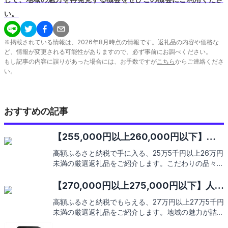
い。
※掲載されている情報は、
2026
年
8
月時点の情報です。返礼品の内容や価格な
ど、情報が変更される可能性がありますので、必ず事前にお調べください。
もし記事の内容に誤りがあった場合には、お手数ですが
こちら
からご連絡くださ
い。
おすすめの記事
【255,000円以上260,000円以下】人
気のおすすめふるさと納税返礼品9選
高額ふるさと納税で手に入る、25万5千円以上26万円
未満の厳選返礼品をご紹介します。こだわりの品々が
あなたの日常に豊かさをもたらすこと間違いなし。さ
あ、どんな特別な返礼品があなたを待っているのか、
【270,000円以上275,000円以下】人気
見ていきましょう。
のおすすめふるさと納税返礼品9選
高額ふるさと納税でもらえる、27万円以上27万5千円
未満の厳選返礼品をご紹介します。地域の魅力が詰ま
った特別な品々を、あなたのご自宅までお届け。この