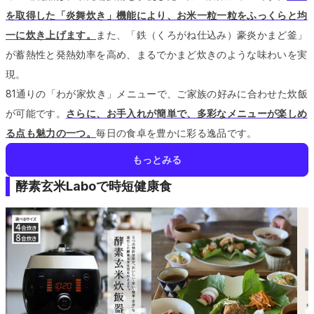
を取得した「炎舞炊き」機能により、お米一粒一粒をふっくらと均
一に炊き上げます。
また、「鉄（くろがね仕込み）豪炎かまど釜」
が蓄熱性と発熱効率を高め、まるでかまど炊きのような味わいを実
現。
81通りの「わが家炊き」メニューで、ご家族の好みに合わせた炊飯
が可能です。
さらに、お手入れが簡単で、多彩なメニューが楽しめ
る点も魅力の一つ。
毎日の食卓を豊かに彩る逸品です。
もっとみる
酵素玄米Laboで時短健康食