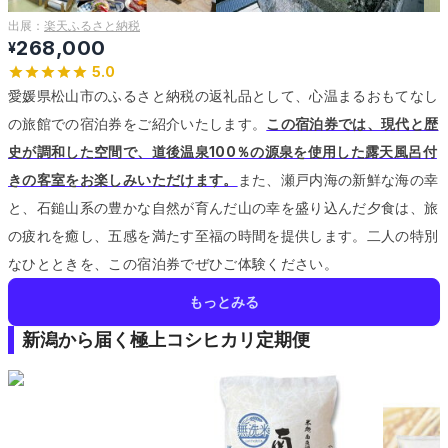
出展：
楽天ふるさと納税
268,000
¥
5.0
愛媛県松山市のふるさと納税の返礼品として、心温まるおもてなし
の旅館での宿泊券をご紹介いたします。
この宿泊券では、現代と歴
史が調和した空間で、道後温泉100％の源泉を使用した露天風呂付
きの客室をお楽しみいただけます。
また、瀬戸内海の新鮮な海の幸
と、石鎚山系の豊かな自然が育んだ山の幸を盛り込んだ夕食は、旅
の疲れを癒し、五感を満たす至福の時間を提供します。
二人の特別
なひとときを、この宿泊券でぜひご体験ください。
もっとみる
新潟から届く極上コシヒカリ定期便