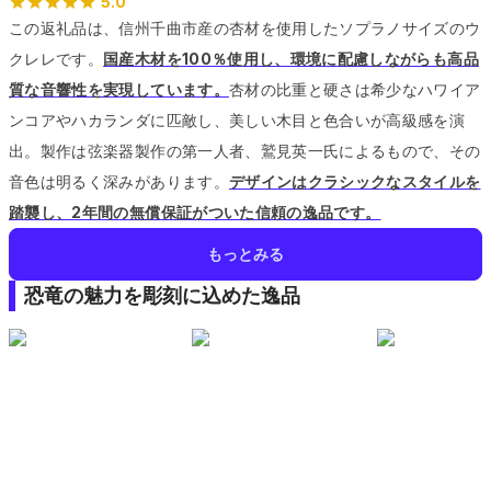
5.0
この返礼品は、信州千曲市産の杏材を使用したソプラノサイズのウ
クレレです。
国産木材を100％使用し、環境に配慮しながらも高品
質な音響性を実現しています。
杏材の比重と硬さは希少なハワイア
ンコアやハカランダに匹敵し、美しい木目と色合いが高級感を演
出。
製作は弦楽器製作の第一人者、鷲見英一氏によるもので、その
音色は明るく深みがあります。
デザインはクラシックなスタイルを
踏襲し、2年間の無償保証がついた信頼の逸品です。
もっとみる
恐竜の魅力を彫刻に込めた逸品