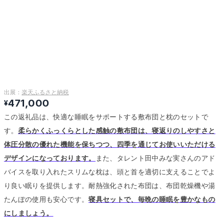
出展：
楽天ふるさと納税
471,000
¥
この返礼品は、快適な睡眠をサポートする敷布団と枕のセットで
す。
柔らかくふっくらとした感触の敷布団は、寝返りのしやすさと
体圧分散の優れた機能を保ちつつ、四季を通じてお使いいただける
デザインになっております。
また、タレント田中みな実さんのアド
バイスを取り入れたスリムな枕は、頭と首を適切に支えることでよ
り良い眠りを提供します。
耐熱強化された布団は、布団乾燥機や湯
たんぽの使用も安心です。
寝具セットで、毎晩の睡眠を豊かなもの
にしましょう。