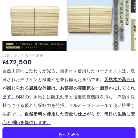
出展：
楽天ふるさと納税
472,500
¥
自然工房のこだわりが光る、無垢材を使用したローチェストは、洗
練されたデザインと機能性を兼ね備えた逸品です。
天然木の温もり
が感じられる風雅な外観は、お部屋の雰囲気を一層豊かにしてくれ
ます。
桐材の引き出しは防虫効果と湿度調整機能を持ち、衣類を長
持ちさせる優れた収納力を発揮。
フルオープンレールで使い勝手も
抜群です。
自然塗料を使用した安全な仕上がりで、毎日の生活に安
心と潤いを提供します。
もっとみる