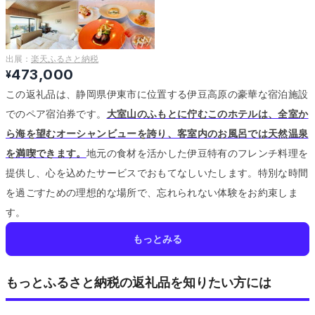
出展：
楽天ふるさと納税
473,000
¥
この返礼品は、静岡県伊東市に位置する伊豆高原の豪華な宿泊施設
でのペア宿泊券です。
大室山のふもとに佇むこのホテルは、全室か
ら海を望むオーシャンビューを誇り、客室内のお風呂では天然温泉
を満喫できます。
地元の食材を活かした伊豆特有のフレンチ料理を
提供し、心を込めたサービスでおもてなしいたします。
特別な時間
を過ごすための理想的な場所で、忘れられない体験をお約束しま
す。
もっとみる
もっとふるさと納税の返礼品を知りたい方には