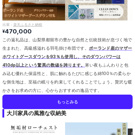
出展：
楽天ふるさと納税
470,000
¥
この返礼品は、山梨県都留市の豊かな自然と伝統技術が息づく地で
生まれた、高級感溢れる羽毛掛け布団です。
ポーランド産のマザー
ホワイトグースダウンを93％も使用し、そのダウンパワーは
410dp以上という驚異の数値を誇ります。
寒い夜もふんわりと包
み込む優れた保温性と、肌に触れるたびに感じる綿100％の柔らか
な側生地は、至福の眠りを約束してくれることでしょう。
贅沢な暖
かさをお求めの方に、心からおすすめの逸品です。
もっとみる
大川家具の風雅な収納美