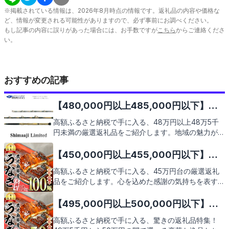
※掲載されている情報は、
2026
年
8
月時点の情報です。返礼品の内容や価格な
ど、情報が変更される可能性がありますので、必ず事前にお調べください。
もし記事の内容に誤りがあった場合には、お手数ですが
こちら
からご連絡くださ
い。
おすすめの記事
【480,000円以上485,000円以下】人
気のおすすめふるさと納税返礼品9選
高額ふるさと納税で手に入る、48万円以上48万5千
円未満の厳選返礼品をご紹介します。地域の魅力が詰
まった特別な品々を、あなたのご自宅へお届け。この
機会にぜひご検討ください。次のページで、それぞれ
【450,000円以上455,000円以下】人
の返礼品の魅力を詳しくお伝えしますので、どうぞご
気のおすすめふるさと納税返礼品9選
高額ふるさと納税で手に入る、45万円台の厳選返礼
期待ください。
品をご紹介します。心を込めた感謝の気持ちを表す、
価値ある特典をお探しの方必見です。次のページで、
魅力的な返礼品の数々をご覧いただけますので、どう
【495,000円以上500,000円以下】人
ぞお楽しみに。
気のおすすめふるさと納税返礼品9選
高額ふるさと納税で手に入る、驚きの返礼品特集！