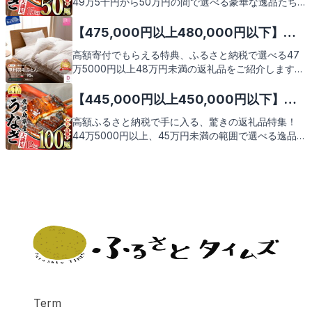
49万5千円から50万円の間で選べる豪華な逸品たち
をご紹介します。地域の魅力が詰まった逸品を通じ
て、あなたの支援が地域振興につながる喜びを感じて
【475,000円以上480,000円以下】人
いただけることでしょう。次のページで、その価値あ
気のおすすめふるさと納税返礼品9選
高額寄付でもらえる特典、ふるさと納税で選べる47
る返礼品たちを見ていきましょう。
万5000円以上48万円未満の返礼品をご紹介します。
厳選された高級感溢れる逸品たちが、あなたのご支援
に心からの感謝を込めてお届けされます。次のページ
【445,000円以上450,000円以下】人
で、その魅力をたっぷりとお伝えいたしますので、ど
気のおすすめふるさと納税返礼品9選
高額ふるさと納税で手に入る、驚きの返礼品特集！
うぞご期待ください。
44万5000円以上、45万円未満の範囲で選べる逸品を
ご紹介します。贅沢ながらも地域の魅力が詰まった返
礼品の数々を、どうぞお楽しみに。
Term