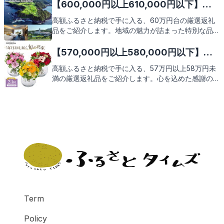
待ください。
【600,000円以上610,000円以下】人
気のおすすめふるさと納税返礼品9選
高額ふるさと納税で手に入る、60万円台の厳選返礼
品をご紹介します。地域の魅力が詰まった特別な品々
を、あなたのご自宅までお届け。この機会に、贅沢な
ふるさと納税の返礼品をぜひご検討ください。次のペ
【570,000円以上580,000円以下】人
ージで、心躍る返礼品の数々をご覧いただけます。
気のおすすめふるさと納税返礼品9選
高額ふるさと納税で手に入る、57万円以上58万円未
満の厳選返礼品をご紹介します。心を込めた感謝のし
るしとして、地域の特産品やこだわりの逸品が皆様を
お待ちしております。さあ、贅沢な返礼品の数々をご
覧になりませんか。
Term
Policy