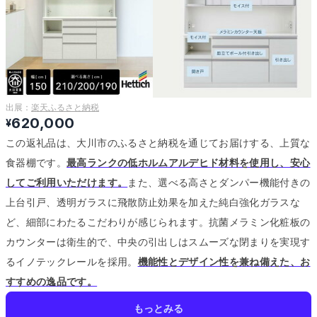
出展：
楽天ふるさと納税
620,000
¥
この返礼品は、大川市のふるさと納税を通じてお届けする、上質な
食器棚です。
最高ランクの低ホルムアルデヒド材料を使用し、安心
してご利用いただけます。
また、選べる高さとダンパー機能付きの
上台引戸、透明ガラスに飛散防止効果を加えた純白強化ガラスな
ど、細部にわたるこだわりが感じられます。
抗菌メラミン化粧板の
カウンターは衛生的で、中央の引出しはスムーズな閉まりを実現す
るイノテックレールを採用。
機能性とデザイン性を兼ね備えた、お
すすめの逸品です。
もっとみる