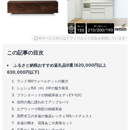
本サービス内ではアフィリエイト広告を利用しています
この記事の目次
ふるさと納税おすすめ返礼品9選 (620,000円以上
630,000円以下)
ランド180ウォールナットの魅力
シュシュ150（H）OPの魅力発見
フランスベッドの快眠革命エディEY-02C
信州の風に誘われてアップルパイ
エアウィーヴ和匠の快眠革命
高野木工の永遠の逸品レッチェ105ハイチェスト
永遠の輝き、花珠あこや真珠セット
広島から届くデザインテーブル