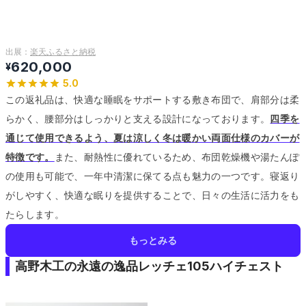
出展：
楽天ふるさと納税
620,000
¥
5.0
この返礼品は、快適な睡眠をサポートする敷き布団で、肩部分は柔
らかく、腰部分はしっかりと支える設計になっております。
四季を
通じて使用できるよう、夏は涼しく冬は暖かい両面仕様のカバーが
特徴です。
また、耐熱性に優れているため、布団乾燥機や湯たんぽ
の使用も可能で、一年中清潔に保てる点も魅力の一つです。
寝返り
がしやすく、快適な眠りを提供することで、日々の生活に活力をも
たらします。
もっとみる
高野木工の永遠の逸品レッチェ105ハイチェスト