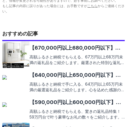
ど、情報が変更される可能性がありますので、必ず事前にお調べください。
もし記事の内容に誤りがあった場合には、お手数ですが
こちら
からご連絡くださ
い。
おすすめの記事
【670,000円以上680,000円以下】人
気のおすすめふるさと納税返礼品9選
高額ふるさと納税でもらえる、67万円以上68万円未
満の返礼品をご紹介します。厳選された特別な返礼品
の数々を、あなたのご自宅までお届け。この機会に、
地域の魅力を存分に感じていただけることをお約束し
【640,000円以上650,000円以下】人
ます。次のページで、心躍る返礼品の数々をご覧くだ
気のおすすめふるさと納税返礼品9選
高額ふるさと納税で手に入る、64万円以上65万円未
さい。
満の厳選返礼品をご紹介します。心を込めた感謝のし
るしとして、地域の特産品やこだわりの逸品が皆様を
お待ちしております。この機会に、贅沢な返礼品を手
【590,000円以上600,000円以下】人
にしてみませんか。次のページで魅力的な返礼品を一
気のおすすめふるさと納税返礼品9選
高額ふるさと納税でもらえる、驚きの返礼品特集！
緒に見ていきましょう。
59万円台で叶う豪華なお礼の数々をご紹介します。
地域の魅力が詰まった逸品をお見逃しなく、ぜひご期