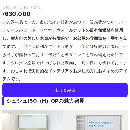
出展：
楽天ふるさと納税
630,000
¥
この返礼品は、大川市の伝統と技術が息づく、質感豊かなルーバー
デザインのローボードです。
ウォールナットの節有無垢材を使用
し、横方向の美しい木目が特徴的で、お部屋の雰囲気を一層引き立
てます。
上部には便利なデッキ収納が、下部には収納力に優れた引
き出しが備わっており、機能性とデザイン性を兼ね備えた逸品で
す。
ウレタン塗装で仕上げられた表面は、耐久性にも優れておりま
す。
おしゃれで実用的なインテリアをお探しの方におすすめのアイ
テムです。
もっとみる
シュシュ150（H）OPの魅力発見