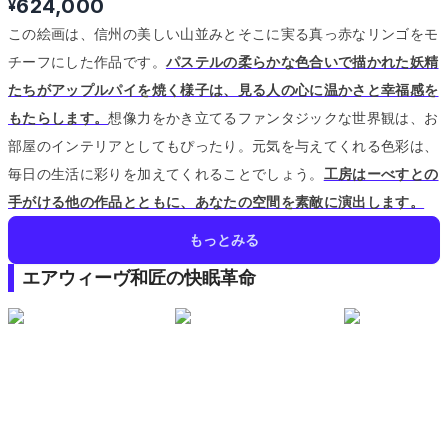
624,000
¥
この絵画は、信州の美しい山並みとそこに実る真っ赤なリンゴをモ
チーフにした作品です。
パステルの柔らかな色合いで描かれた妖精
たちがアップルパイを焼く様子は、見る人の心に温かさと幸福感を
もたらします。
想像力をかき立てるファンタジックな世界観は、お
部屋のインテリアとしてもぴったり。
元気を与えてくれる色彩は、
毎日の生活に彩りを加えてくれることでしょう。
工房はーべすとの
手がける他の作品とともに、あなたの空間を素敵に演出します。
もっとみる
エアウィーヴ和匠の快眠革命