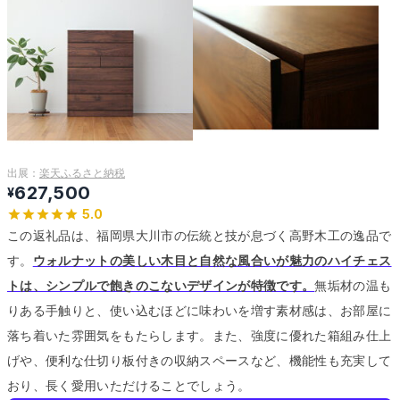
出展：
楽天ふるさと納税
627,500
¥
5.0
この返礼品は、福岡県大川市の伝統と技が息づく高野木工の逸品で
す。
ウォルナットの美しい木目と自然な風合いが魅力のハイチェス
トは、シンプルで飽きのこないデザインが特徴です。
無垢材の温も
りある手触りと、使い込むほどに味わいを増す素材感は、お部屋に
落ち着いた雰囲気をもたらします。
また、強度に優れた箱組み仕上
げや、便利な仕切り板付きの収納スペースなど、機能性も充実して
おり、長く愛用いただけることでしょう。