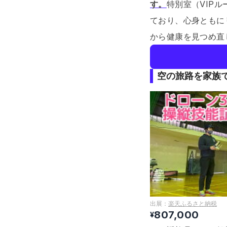
す。
特別室（VIP
ており、心身ともに
から健康を見つめ直
空の旅路を家族で
出展：
楽天ふるさと納税
807,000
¥