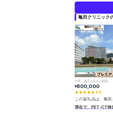
亀田クリニック
出展：
楽天ふるさと納税
800,000
¥
5.0
この返礼品は、亀田
滞在で、PET-C