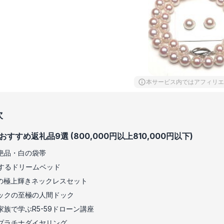
本サービス内ではアフィリエ
次
すすめ返礼品9選 (800,000円以上810,000円以下)
絶品・白の袋帯
するドリームベッド
の極上輝きネックレスセット
ックの至極の人間ドック
族で学ぶR5-59ドローン講座
プラチナダイヤリング