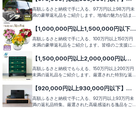
の価値ある返礼品を見てみましょう。
気のおすすめふるさと納税返礼品9選
高額ふるさと納税で手に入る、97万円以上98万円未
満の豪華返礼品をご紹介します。地域の魅力が詰まっ
た特別な品々を、あなたのご自宅までお届け。この機
会にぜひご検討ください。次のページで、その価値あ
【1,000,000円以上1,500,000円以下】
る返礼品たちを見ていきましょう。
人気のおすすめふるさと納税返礼品9選
高額ふるさと納税で手に入る、100万円以上150万円
未満の豪華返礼品をご紹介します。皆様のご支援に対
する感謝の気持ちを込めた、厳選された特別なアイテ
ムたち。これからお伝えする返礼品の数々に、どうぞ
【1,500,000円以上2,000,000円以
ご期待ください。
下】人気のおすすめふるさと納税返礼品9
高額ふるさと納税でもらえる、150万円以上200万円
未満の返礼品をご紹介します。厳選された特別な返礼
選
品の数々を、あなたのふるさと納税の選択肢に加えて
みませんか。心躍る返礼品の魅力を、これから詳しく
【920,000円以上930,000円以下】人
お伝えしていきますので、どうぞご期待ください。
気のおすすめふるさと納税返礼品9選
高額ふるさと納税で手に入る、92万円以上93万円未
満の返礼品特集。厳選された高級感溢れる逸品をご紹
介します。地域の魅力が詰まった贈り物を通じて、あ
なたの支援が地域振興につながる喜びを感じていただ
けることでしょう。次のページで、その魅力を存分に
お伝えします。