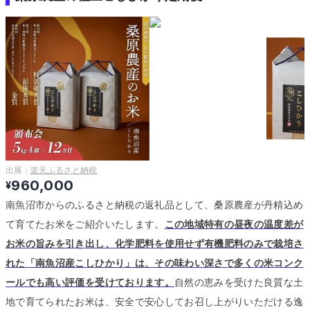
出展：
楽天ふるさと納税
960,000
¥
南魚沼市からのふるさと納税の返礼品として、桑原農産が丹精込め
て育てたお米をご紹介いたします。
この地域特有の昼夜の温度差が
お米の旨みを引き出し、化学肥料を使用せず有機肥料のみで栽培さ
れた「南魚沼産こしひかり」は、その味わい深さで多くの米コンク
ールでも高い評価を受けております。
自然の恵みを受けた良質な土
地で育てられたお米は、安全で安心してお召し上がりいただける逸