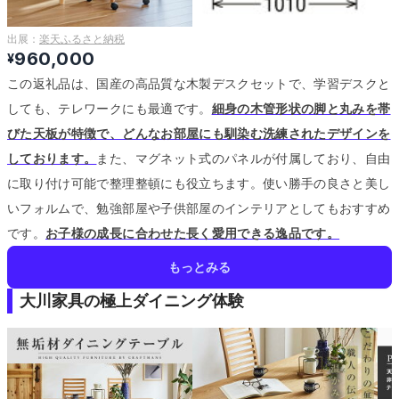
出展：
楽天ふるさと納税
960,000
¥
この返礼品は、国産の高品質な木製デスクセットで、学習デスクと
しても、テレワークにも最適です。
細身の木管形状の脚と丸みを帯
びた天板が特徴で、どんなお部屋にも馴染む洗練されたデザインを
しております。
また、マグネット式のパネルが付属しており、自由
に取り付け可能で整理整頓にも役立ちます。
使い勝手の良さと美し
いフォルムで、勉強部屋や子供部屋のインテリアとしてもおすすめ
です。
お子様の成長に合わせた長く愛用できる逸品です。
もっとみる
大川家具の極上ダイニング体験