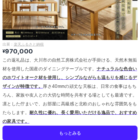
出展：
楽天ふるさと納税
970,000
¥
この返礼品は、大川市の自然工房株式会社が手掛ける、天然木無垢
材を使用した国産のダイニングテーブルです。
ナチュラルな色合い
のホワイトオーク材を使用し、シンプルながらも温もりを感じるデ
ザインが特徴です。
厚さ40mmの頑丈な天板は、日常の食事はもち
ろん、家族や友人との大切な時間を共有する場としても最適です。
凛とした佇まいで、お部屋に高級感と北欧のおしゃれな雰囲気をも
たらします。
耐久性に優れ、長く愛用いただける逸品で、おすすめ
の家具です。
もっとみる