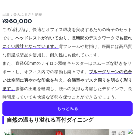
出展：
楽天ふるさと納税
960,000
¥
この返礼品は、快適なオフィス環境を実現するための椅子のセット
です。
ヘッドレストが付いており、長時間のデスクワークでも疲れ
にくい設計となっています。
背フレームや肘掛け、座面には高品質
な樹脂成型品を使用し、耐久性にも優れています。
また、直径60mmのナイロン双輪キャスターはスムーズな動きをサ
ポートし、オフィス内での移動も楽々です。
ブルーグリーンの色合
いは空間に爽やかな印象を与え、会議室やデスク周りを明るく彩り
ます。
腹部の圧迫を軽減し、腰への負担も考慮したデザインで、長
時間座っていても快適な姿勢を保つことができるでしょう。
もっとみる
自然の温もり溢れる耳付ダイニング