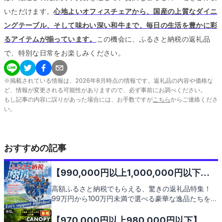
いただけます。
心地よいオフィスチェアから、国産の上質なダイニ
ングテーブル、そして味わい深い和牛まで、毎日の生活を豊かに彩
るアイテムが揃っています。
この機会に、ふるさと納税の返礼品
で、特別な日常をお楽しみください。
※掲載されている情報は、
2026
年
8
月時点の情報です。返礼品の内容や価格な
ど、情報が変更される可能性がありますので、必ず事前にお調べください。
もし記事の内容に誤りがあった場合には、お手数ですが
こちら
からご連絡くださ
い。
おすすめの記事
【990,000円以上1,000,000円以下】
人気のおすすめふるさと納税返礼品9選
高額ふるさと納税でもらえる、驚きの返礼品特集！
99万円から100万円未満で選べる豪華な逸品たちをご
紹介します。地域の魅力が詰まった贈り物を通じて、
あなたも素敵なふるさとの一員に。次のページで、そ
【970,000円以上980,000円以下】人