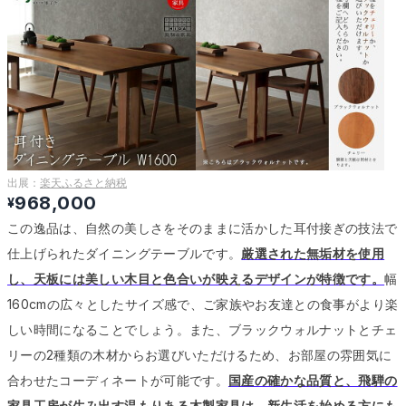
出展：
楽天ふるさと納税
968,000
¥
この逸品は、自然の美しさをそのままに活かした耳付接ぎの技法で
仕上げられたダイニングテーブルです。
厳選された無垢材を使用
し、天板には美しい木目と色合いが映えるデザインが特徴です。
幅
160cmの広々としたサイズ感で、ご家族やお友達との食事がより楽
しい時間になることでしょう。
また、ブラックウォルナットとチェ
リーの2種類の木材からお選びいただけるため、お部屋の雰囲気に
合わせたコーディネートが可能です。
国産の確かな品質と、飛騨の
家具工房が生み出す温もりある木製家具は、新生活を始める方にも