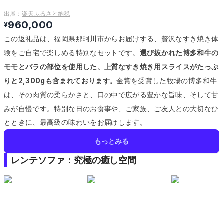
出展：
楽天ふるさと納税
960,000
¥
この返礼品は、福岡県那珂川市からお届けする、贅沢なすき焼き体
験をご自宅で楽しめる特別なセットです。
選び抜かれた博多和牛の
モモとバラの部位を使用した、上質なすき焼き用スライスがたっぷ
りと2,300gも含まれております。
金賞を受賞した牧場の博多和牛
は、その肉質の柔らかさと、口の中で広がる豊かな旨味、そして甘
みが自慢です。
特別な日のお食事や、ご家族、ご友人との大切なひ
とときに、最高級の味わいをお届けします。
もっとみる
レンテソファ：究極の癒し空間