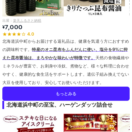
出展：
楽天ふるさと納税
7,000
¥
4.0
北海道浜中町からお届けする返礼品は、健康を気遣う方におすすめ
の調味料です。
特産のオニ昆布をふんだんに使い、塩分を9%に抑
えた昆布醤油は、まろやかな味わいが特徴です。
天然の食物繊維や
ミネラルが豊富で、お刺身や冷奴、煮物など、様々な料理に合わせ
やすく、健康的な食生活をサポートします。
遺伝子組み換えでない
大豆を使用しており、安心してお使いいただけます。
もっとみる
北海道浜中町の至宝、ハーゲンダッツ詰合せ