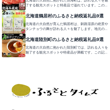
北海道の大自然に抱かれた別海町は、訪れる人々を魅
了する観光スポットと特産品で溢れています。この記
事では、そんな別海町の見どころと、ふるさと納税の
返礼品についてご紹介します。地元の新鮮な海の幸
北海道鶴居村のふるさと納税返礼品9選
や、心温まる手作り品など、別海町ならではのお礼の
北海道の大自然が育んだ鶴居村は、釧路湿原の絶景や
品が皆様をお待ちしております。
タンチョウの舞が訪れる人々を魅了します。地元の特
産品を堪能できる返礼品も魅力の一つ。この記事で
は、そんな鶴居村の観光スポットとともに、心温まる
北海道陸別町のふるさと納税返礼品9選
返礼品をご紹介します。お楽しみに！
北海道の大自然に抱かれた陸別町では、訪れる人々を
魅了する観光スポットや特産品が満載です。この記事
では、そんな陸別町の見どころと、ふるさと納税の返
礼品についてご紹介します。地元の温もりを感じる返
礼品にもご期待ください。