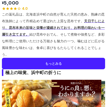
5,000
¥
4.0
この返礼品は、北海道浜中町の自然が育んだ天然の恵み、熟練の昆
布漁師によって丹精込めて選ばれた上質な昆布です。
天日干しによ
り、昆布本来の旨味と栄養が凝縮されており、お料理の味わいを一
層引き立てます。
結び昆布やおでん、そして煮物や佃煮など、多彩
な料理にご使用いただける万能さも魅力の一つ。
噛むほどに広がる
風味豊かな味わいは、食卓に喜びをもたらしてくれることでしょ
う。
もっとみる
極上の味覚、浜中町の折うに