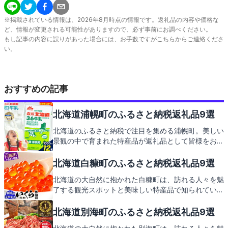
※掲載されている情報は、
2026
年
8
月時点の情報です。返礼品の内容や価格な
ど、情報が変更される可能性がありますので、必ず事前にお調べください。
もし記事の内容に誤りがあった場合には、お手数ですが
こちら
からご連絡くださ
い。
おすすめの記事
北海道浦幌町のふるさと納税返礼品9選
北海道のふるさと納税で注目を集める浦幌町。美しい
景観の中で育まれた特産品が返礼品として皆様をお待
ちしております。次は、これらのお礼の品々をご紹介
いたします。
北海道白糠町のふるさと納税返礼品9選
北海道の大自然に抱かれた白糠町は、訪れる人々を魅
了する観光スポットと美味しい特産品で知られていま
す。この記事では、そんな白糠町の見どころと、ふる
さと納税の返礼品についてご紹介します。地元の味覚
北海道別海町のふるさと納税返礼品9選
をお楽しみに。