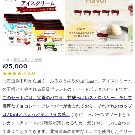
出展：
楽天ふるさと納税
25,000
¥
4.0
北海道浜中町から届く、ふるさと納税の返礼品は、アイスクリーム
の王様とも称される高級ブランドのアソートボックスセットです。
このセットには、定番のバニラ、甘酸っぱいストロベリー、そして
濃厚なチョコレートフレーバーが含まれており、それぞれのカップ
は70mlとちょうど良いサイズ感。
さらに、ラバーズアソートとエ
レガントアソートの2種類が楽しめるため、気分やシーンに合わせ
て選ぶことができます。
北海道産の新鮮なミルクを使用したクリー