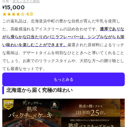
出展：
楽天ふるさと納税
15,000
¥
4.0
この返礼品は、北海道浜中町の豊かな自然が育んだ牛乳を使用し
た、高級感溢れるアイスクリームの詰め合わせです。
濃厚でありな
がら滑らかな口当たりのバニラフレーバーは、シンプルながらも深
い味わいを楽しむことができます。
厳選された原材料によるリッチ
な風味は、デザートタイムを特別なひとときへと導いてくれること
でしょう。
お家でのリラックスタイムや、大切な方への贈り物とし
ても最適なセットです。
もっとみる
北海道から届く究極の味わい