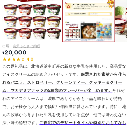
出展：
楽天ふるさと納税
20,000
¥
4.0
この返礼品は、北海道浜中町産の新鮮な牛乳を使用した、高品質な
アイスクリームの詰め合わせセットです。
厳選された素材から作ら
れるバニラ、ストロベリー、グリーンティー、クッキー＆クリー
ム、マカデミアナッツの5種類のフレーバーが楽しめます。
それぞ
れのアイスクリームは、濃厚でありながらも上品な味わいが特徴
で、お子様から大人まで幅広い年齢層に愛されています。
特に、地
元の牧草から育まれた生乳を使用している点が、他では味わえない
深い味の秘密です。
ご自宅でのデザートタイムや特別なおもてなし