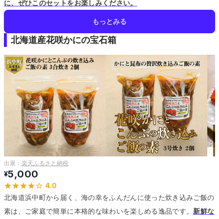
に、ぜひこのセットをお楽しみください。
もっとみる
北海道産花咲かにの宝石箱
出展：
楽天ふるさと納税
5,000
¥
4.0
北海道浜中町から届く、海の幸をふんだんに使った炊き込みご飯の
素は、ご家庭で簡単に本格的な味わいを楽しめる逸品です。
新鮮な