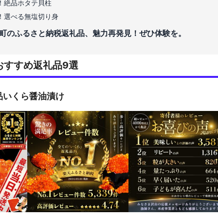
！絶品ホタテ貝柱
！選べる無塩切り身
町のふるさと納税返礼品、魅力再発見！ぜひ体験を。
おすすめ返礼品9選
品いくら醤油漬け