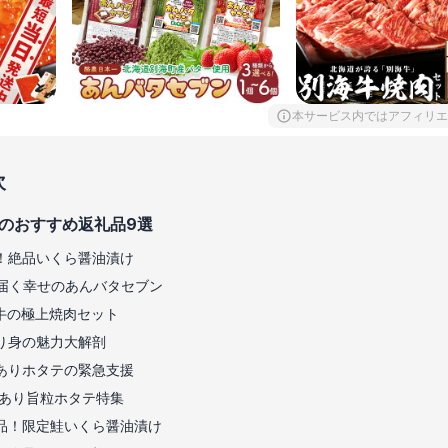
本サービス内ではアフィリエ
次
のおすすめ返礼品9選
！絶品いくら醤油漬け
届く幸せのあんバタセブン
牛の極上焼肉セット
り身の魅力大解剖
ありホタテの緊急支援
訳あり旨粒ホタテ特集
品！限定鮭いくら醤油漬け