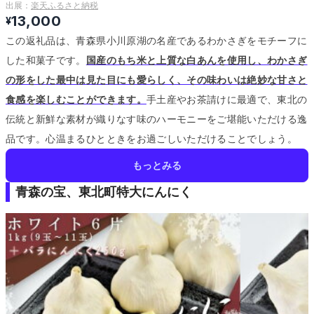
出展：
楽天ふるさと納税
13,000
¥
この返礼品は、青森県小川原湖の名産であるわかさぎをモチーフに
した和菓子です。
国産のもち米と上質な白あんを使用し、わかさぎ
の形をした最中は見た目にも愛らしく、その味わいは絶妙な甘さと
食感を楽しむことができます。
手土産やお茶請けに最適で、東北の
伝統と新鮮な素材が織りなす味のハーモニーをご堪能いただける逸
品です。
心温まるひとときをお過ごしいただけることでしょう。
もっとみる
青森の宝、東北町特大にんにく