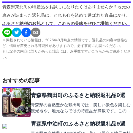
青森県東北町の特産品をお試しになりたくはありませんか？地元の
恵みが詰まった返礼品は、どれも心を込めて選ばれた逸品ばかり。
ふるさと納税のお礼として、これらの美味をぜひご堪能ください。
※掲載されている情報は、
2026
年
8
月時点の情報です。返礼品の内容や価格な
ど、情報が変更される可能性がありますので、必ず事前にお調べください。
もし記事の内容に誤りがあった場合には、お手数ですが
こちら
からご連絡くださ
い。
おすすめの記事
青森県鶴田町のふるさと納税返礼品9選
青森県の自然豊かな鶴田町では、美しい景色を楽しむ
観光地や、地元ならではの特産品が満載です。この記
事では、そんな鶴田町の見どころとともに、ふるさと
納税の返礼品にもご期待ください。
青森県中泊町のふるさと納税返礼品9選