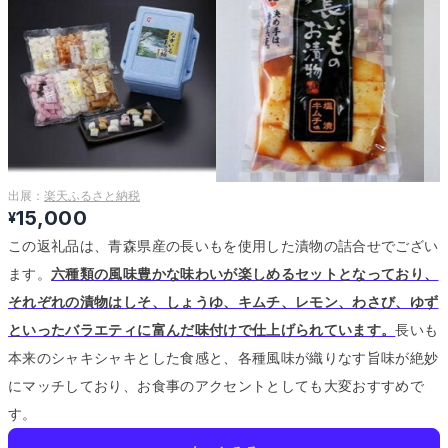
出展：
楽天ふるさと納税
15,000
¥
この返礼品は、青森県産の長いもを使用した漬物の詰合せでござい
ます。
六種類の風味豊かな味わいが楽しめるセットとなっており、
それぞれの漬物はしそ、しょうゆ、キムチ、レモン、わさび、ゆず
といったバラエティに富んだ味付けで仕上げられています。
長いも
本来のシャキシャキとした食感と、各種風味が織りなす旨味が絶妙
にマッチしており、お食事のアクセントとしても大変おすすめで
す。