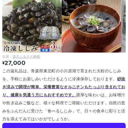
出展：
楽天ふるさと納税
27,000
¥
この返礼品は、青森県東北町の小川原湖で育まれた大粒のしじみ
を、手軽にお楽しみいただけるように冷凍保存しております。
砂抜
き済みで調理が簡単、栄養豊富なオルニチンもたっぷり含まれてお
り、健康を気遣う方にもおすすめです。
濃厚な味わいは、お味噌汁
や炊き込みご飯など、様々な料理でご堪能いただけます。
自然の恵
みをふんだんに受けた「食べるしじみ」で、日々の食卓に彩りと活
力を添えてみてはいかがでしょうか。