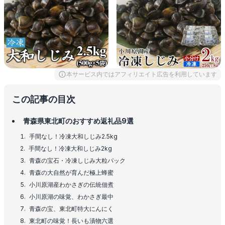
本サービス内ではアフィリエイト広告を利用しています
この記事の目次
青森県東北町のおすすめ返礼品9選
手間なし！冷凍大和しじみ2.5kg
手間なし！冷凍大和しじみ2kg
青森の宝石・冷凍しじみ大粒パック
青森の大自然が育んだ極上蜂蜜
小川原湖産わかさぎの伝統佃煮
小川原湖の味覚、わかさぎ最中
青森の宝、東北町特大にんにく
東北町の味覚！長いも漬物六選