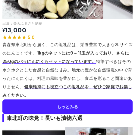
出展：
楽天ふるさと納税
13,000
¥
5.0
青森県東北町から届く、この返礼品は、栄養豊富で大きな2Lサイズ
のにんにくです。
1kgのネットには9～11玉が入っており、さらに
250gのバラにんにくもセットになっています。
特筆すべきはその
ホクホクとした食感と自然な甘み。
地元の豊かな自然環境の中で育
ったにんにくは、料理の風味を豊かにし、食卓を彩ること間違いあ
りません。
健康維持にも役立つこの返礼品を、ぜひご家庭でお楽し
みください。
もっとみる
東北町の味覚！長いも漬物六選