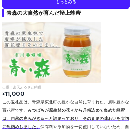
もっとみる
青森の大自然が育んだ極上蜂蜜
出展：
楽天ふるさと納税
11,000
¥
この返礼品は、青森県東北町の豊かな自然に育まれた、風味豊かな
百花蜜です。
みつばちが原生林の花々から丹精込めて集めた蜂蜜
は、自然の恵みがぎゅっと詰まっており、そのままの味わいを大切
に瓶詰めしました。
保存料や添加物を一切使用していないため、自