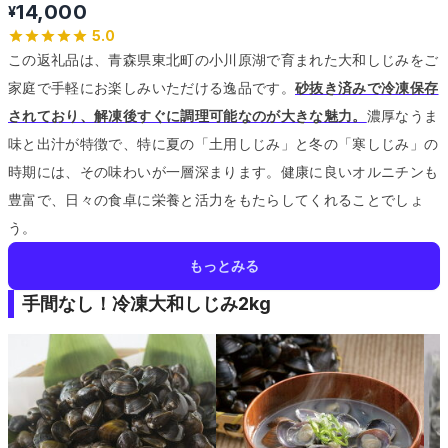
14,000
¥
5.0
この返礼品は、青森県東北町の小川原湖で育まれた大和しじみをご
家庭で手軽にお楽しみいただける逸品です。
砂抜き済みで冷凍保存
されており、解凍後すぐに調理可能なのが大きな魅力。
濃厚なうま
味と出汁が特徴で、特に夏の「土用しじみ」と冬の「寒しじみ」の
時期には、その味わいが一層深まります。
健康に良いオルニチンも
豊富で、日々の食卓に栄養と活力をもたらしてくれることでしょ
う。
もっとみる
手間なし！冷凍大和しじみ2kg