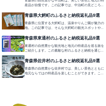
青森県の自然豊かな中泊町は、美しい景色と地元の特
産品が自慢です。この記事では、中泊町の見どころや
味覚を紹介しつつ、ふるさと納税の返礼品についても
ご案内します。地元の温もりを感じる返礼品をぜひご
青森県大鰐町のふるさと納税返礼品9選
期待ください。
青森県に位置する大鰐町は、温泉やりんご園が魅力の
地。この記事では、そんな大鰐町の観光スポットや特
産品を紹介し、ふるさと納税の返礼品への期待も高ま
る内容となっております。
青森県東通村のふるさと納税返礼品9選
東通村の自然豊かな観光地と地元の特産品を巡る旅を
ご紹介します。この素敵な村のふるさと納税を通じ
て、どのような返礼品がもらえるのかも後ほどお楽し
みに。
青森県佐井村のふるさと納税返礼品9選
青森県の自然豊かな佐井村では、美しい景色とともに
地元ならではの特産品を楽しむことができます。この
記事では、佐井村の見どころや味覚をご紹介し、最後
には佐井村からの心温まる返礼品についてもお伝えし
ます。お楽しみに！