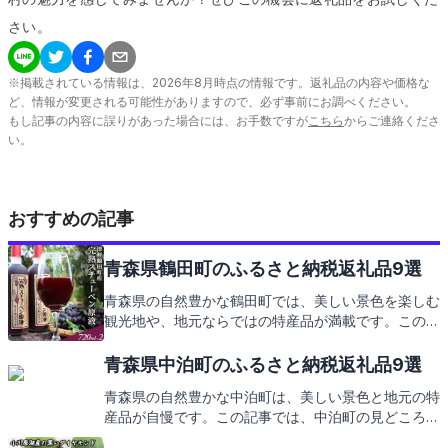
さい。
※掲載されている情報は、
2026
年
8
月時点の情報です。返礼品の内容や価格な
ど、情報が変更される可能性がありますので、必ず事前にお調べください。
もし記事の内容に誤りがあった場合には、お手数ですが
こちら
からご連絡くださ
い。
おすすめの記事
青森県鶴田町のふるさと納税返礼品9選
青森県の自然豊かな鶴田町では、美しい景色を楽しむ
観光地や、地元ならではの特産品が満載です。この記
事では、そんな鶴田町の見どころとともに、ふるさと
納税の返礼品にもご期待ください。
青森県中泊町のふるさと納税返礼品9選
青森県の自然豊かな中泊町は、美しい景色と地元の特
産品が自慢です。この記事では、中泊町の見どころや
味覚を紹介しつつ、ふるさと納税の返礼品についても