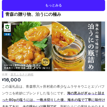
もっとみる
青森の贈り物、泊うにの極み
出展：
楽天ふるさと納税
16,000
¥
この返礼品は、青森県六ヶ所村産の希少なムラサキウニとエゾバフ
ンウニを絶妙にブレンドした塩うにです。
海の恵みがぎゅっと詰ま
った80gの塩うには、一晩水切りした後、海水の塩で丁寧に味付け
されており、その味わいは格別です。
新鮮なうにの風味をそのまま