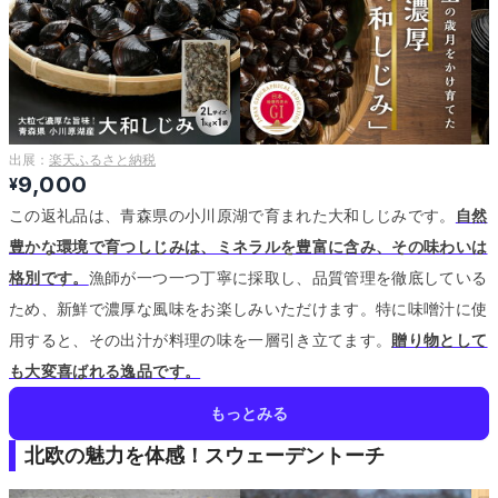
出展：
楽天ふるさと納税
9,000
¥
この返礼品は、青森県の小川原湖で育まれた大和しじみです。
自然
豊かな環境で育つしじみは、ミネラルを豊富に含み、その味わいは
格別です。
漁師が一つ一つ丁寧に採取し、品質管理を徹底している
ため、新鮮で濃厚な風味をお楽しみいただけます。
特に味噌汁に使
用すると、その出汁が料理の味を一層引き立てます。
贈り物として
も大変喜ばれる逸品です。
もっとみる
北欧の魅力を体感！スウェーデントーチ