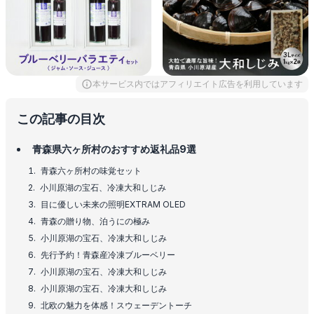
本サービス内ではアフィリエイト広告を利用しています
この記事の目次
青森県六ヶ所村のおすすめ返礼品9選
青森六ヶ所村の味覚セット
小川原湖の宝石、冷凍大和しじみ
目に優しい未来の照明EXTRAM OLED
青森の贈り物、泊うにの極み
小川原湖の宝石、冷凍大和しじみ
先行予約！青森産冷凍ブルーベリー
小川原湖の宝石、冷凍大和しじみ
小川原湖の宝石、冷凍大和しじみ
北欧の魅力を体感！スウェーデントーチ