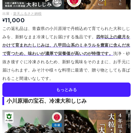
出展：
楽天ふるさと納税
11,000
¥
この返礼品は、青森県の小川原湖で丹精込めて育てられた大和しじ
みを、新鮮なまま冷凍してお届けする逸品です。
四年以上の歳月を
かけて育まれたしじみは、八甲田山系のミネラルを豊富に含んだ水
で育つため、味わいが濃厚で栄養価が高いのが特徴です。
洗浄・砂
抜き後すぐに冷凍されるため、新鮮な風味をそのままに、お手元に
届けられます。
みそ汁や様々な料理に最適で、贈り物としても喜ば
れること間違いなしです。
もっとみる
小川原湖の宝石、冷凍大和しじみ