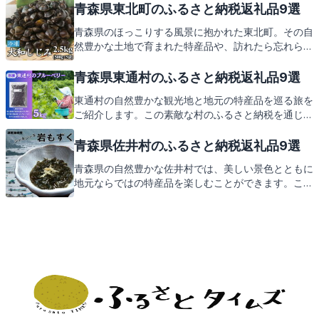
ご案内します。地元の温もりを感じる返礼品をぜひご
青森県東北町のふるさと納税返礼品9選
期待ください。
青森県のほっこりする風景に抱かれた東北町。その自
然豊かな土地で育まれた特産品や、訪れたら忘れられ
ない観光スポットを巡る旅をご提案します。東北町役
場が誇る返礼品の数々も、この素敵な旅の思い出とと
青森県東通村のふるさと納税返礼品9選
もに、皆様のお手元に。次回は、そんな心温まる返礼
東通村の自然豊かな観光地と地元の特産品を巡る旅を
品を一緒に見ていきましょう。
ご紹介します。この素敵な村のふるさと納税を通じ
て、どのような返礼品がもらえるのかも後ほどお楽し
みに。
青森県佐井村のふるさと納税返礼品9選
青森県の自然豊かな佐井村では、美しい景色とともに
地元ならではの特産品を楽しむことができます。この
記事では、佐井村の見どころや味覚をご紹介し、最後
には佐井村からの心温まる返礼品についてもお伝えし
ます。お楽しみに！