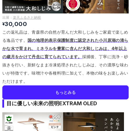
出展：
楽天ふるさと納税
30,000
¥
この返礼品は、青森県の自然が育んだ大和しじみをご家庭で楽しめ
る逸品です。
国の地理的表示保護制度に認定された小川原湖の清ら
かな水で育まれ、ミネラルを豊富に含んだ大和しじみは、4年以上
の歳月をかけて丹念に育てられています。
採捕後、丁寧に洗浄・砂
抜きを行い、新鮮なまま冷凍処理されたしじみは、その濃厚な味わ
いが特徴です。
味噌汁や各種料理に加えて、本物の味をお楽しみい
ただけます。
もっとみる
目に優しい未来の照明EXTRAM OLED