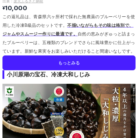
出展：
楽天ふるさと納税
10,000
¥
この返礼品は、青森県六ヶ所村で採れた無農薬のブルーベリーを使
用した冷凍B級品のセットです。
不揃いながらもその味は格別で、
ジャムやスムージー作りに最適です。
自然の恵みがぎゅっと詰まっ
たブルーベリーは、五種類のブレンドでさらに風味豊かに仕上がっ
ています。
新鮮な果実をお楽しみいただけること間違いなしです。
もっとみる
小川原湖の宝石、冷凍大和しじみ