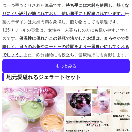
つ一つ手づくりされた逸品です。
持ち手には木材を使用し、熱くな
りにくい設計が施されており、使い勝手にも配慮されています。
松
葉のデザインは夫婦円満を象徴し、贈り物としても最適です。
1.25リットルの容量は、女性や一人暮らしの方にも扱いやすいサイ
ズです。
保温性に優れたこの鉄瓶で沸かしたお湯は、まろやかで美
味しく、日々のお茶やコーヒーの時間をより一層豊かにしてくれる
でしょう。
また、鉄分補給にも役立ち、健康維持にも貢献します。
もっとみる
地元愛溢れるジェラートセット