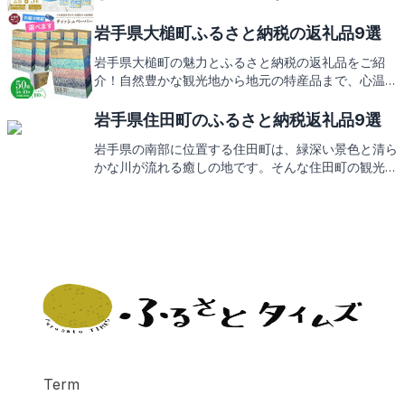
ています。この地域の豊かな自然と伝統が息づく返礼
品をご紹介しますので、どうぞお楽しみに。
岩手県大槌町ふるさと納税の返礼品9選
岩手県大槌町の魅力とふるさと納税の返礼品をご紹
介！自然豊かな観光地から地元の特産品まで、心温ま
るお礼の品々をお楽しみに。
岩手県住田町のふるさと納税返礼品9選
岩手県の南部に位置する住田町は、緑深い景色と清ら
かな川が流れる癒しの地です。そんな住田町の観光ス
ポットや地元の特産品を巡る旅をしながら、ふるさと
納税の返礼品にもご期待ください。
Term