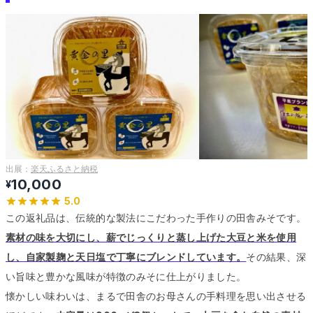
出展：
楽天ふるさと納税
10,000
¥
5.0
この返礼品は、伝統的な製法にこだわった手作りの田舎みそです。
素材の味を大切にし、薪でじっくりと蒸し上げた大豆と米を使用
し、自家製麹と天日塩で丁寧にブレンドしています。
その結果、深
い旨味と豊かな風味が特徴のみそに仕上がりました。
懐かしい味わいは、まるで田舎のお母さんの手料理を思い出させる