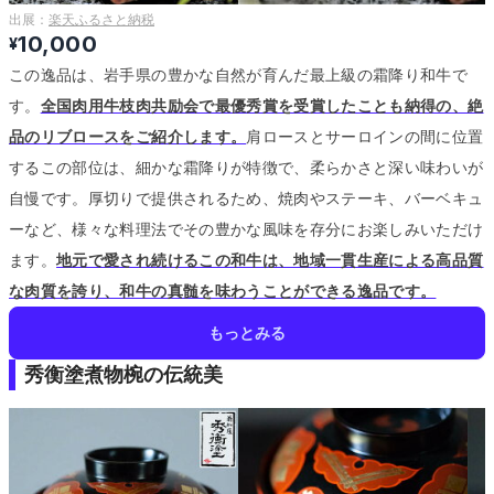
出展：
楽天ふるさと納税
10,000
¥
この逸品は、岩手県の豊かな自然が育んだ最上級の霜降り和牛で
す。
全国肉用牛枝肉共励会で最優秀賞を受賞したことも納得の、絶
品のリブロースをご紹介します。
肩ロースとサーロインの間に位置
するこの部位は、細かな霜降りが特徴で、柔らかさと深い味わいが
自慢です。
厚切りで提供されるため、焼肉やステーキ、バーベキュ
ーなど、様々な料理法でその豊かな風味を存分にお楽しみいただけ
ます。
地元で愛され続けるこの和牛は、地域一貫生産による高品質
な肉質を誇り、和牛の真髄を味わうことができる逸品です。
もっとみる
秀衡塗煮物椀の伝統美