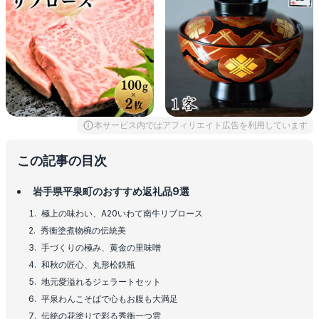
本サービス内ではアフィリエイト広告を利用しています
この記事の目次
岩手県平泉町のおすすめ返礼品9選
極上の味わい、A20いわて南牛リブロース
秀衡塗煮物椀の伝統美
手づくりの極み、黄金の里味噌
和秋の匠心、丸形松鉄瓶
地元愛溢れるジェラートセット
平泉わんこそばで心もお腹も大満足
伝統の花塗りで彩る秀衡一つ雲