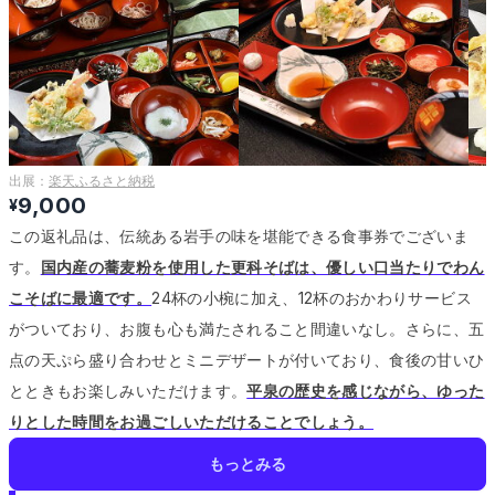
出展：
楽天ふるさと納税
9,000
¥
この返礼品は、伝統ある岩手の味を堪能できる食事券でございま
す。
国内産の蕎麦粉を使用した更科そばは、優しい口当たりでわん
こそばに最適です。
24杯の小椀に加え、12杯のおかわりサービス
がついており、お腹も心も満たされること間違いなし。
さらに、五
点の天ぷら盛り合わせとミニデザートが付いており、食後の甘いひ
とときもお楽しみいただけます。
平泉の歴史を感じながら、ゆった
りとした時間をお過ごしいただけることでしょう。
もっとみる