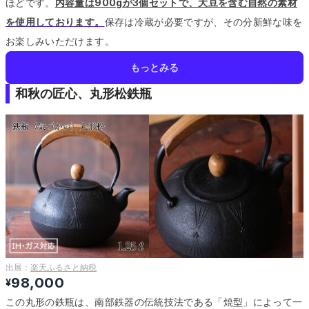
ほどです。
内容量は900gが3個セットで、大豆を含む自然の素材
を使用しております。
保存は冷蔵が必要ですが、その分新鮮な味を
お楽しみいただけます。
もっとみる
和秋の匠心、丸形松鉄瓶
出展：
楽天ふるさと納税
98,000
¥
この丸形の鉄瓶は、南部鉄器の伝統技法である「焼型」によって一