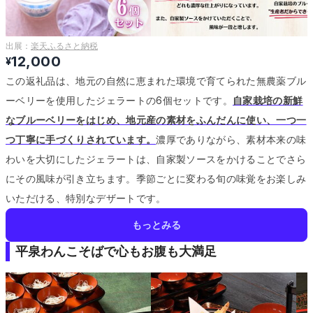
出展：
楽天ふるさと納税
12,000
¥
この返礼品は、地元の自然に恵まれた環境で育てられた無農薬ブル
ーベリーを使用したジェラートの6個セットです。
自家栽培の新鮮
なブルーベリーをはじめ、地元産の素材をふんだんに使い、一つ一
つ丁寧に手づくりされています。
濃厚でありながら、素材本来の味
わいを大切にしたジェラートは、自家製ソースをかけることでさら
にその風味が引き立ちます。
季節ごとに変わる旬の味覚をお楽しみ
いただける、特別なデザートです。
もっとみる
平泉わんこそばで心もお腹も大満足