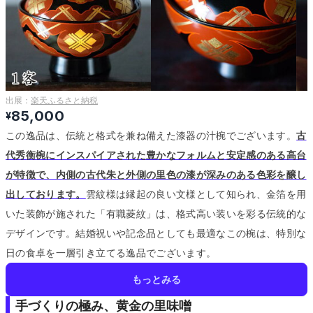
出展：
楽天ふるさと納税
85,000
¥
この逸品は、伝統と格式を兼ね備えた漆器の汁椀でございます。
古
代秀衡椀にインスパイアされた豊かなフォルムと安定感のある高台
が特徴で、内側の古代朱と外側の里色の漆が深みのある色彩を醸し
出しております。
雲紋様は縁起の良い文様として知られ、金箔を用
いた装飾が施された「有職菱紋」は、格式高い装いを彩る伝統的な
デザインです。
結婚祝いや記念品としても最適なこの椀は、特別な
日の食卓を一層引き立てる逸品でございます。
もっとみる
手づくりの極み、黄金の里味噌