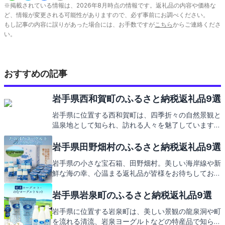
※掲載されている情報は、
2026
年
8
月時点の情報です。返礼品の内容や価格な
ど、情報が変更される可能性がありますので、必ず事前にお調べください。
もし記事の内容に誤りがあった場合には、お手数ですが
こちら
からご連絡くださ
い。
おすすめの記事
岩手県西和賀町のふるさと納税返礼品9選
岩手県に位置する西和賀町は、四季折々の自然景観と
温泉地として知られ、訪れる人々を魅了しています。
この地で育まれた特産品は、ふるさと納税の返礼品と
しても大変人気があります。次に、西和賀町からの心
岩手県田野畑村のふるさと納税返礼品9選
温まる返礼品をご紹介いたしますので、どうぞご期待
岩手県の小さな宝石箱、田野畑村。美しい海岸線や新
ください。
鮮な海の幸、心温まる返礼品が皆様をお待ちしており
ます。次は、村の特産品を返礼品としてご紹介いたし
ますので、どうぞご期待ください。
岩手県岩泉町のふるさと納税返礼品9選
岩手県に位置する岩泉町は、美しい景観の龍泉洞や町
を流れる清流、岩泉ヨーグルトなどの特産品で知られ