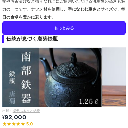
物やお茶漬けなど様々な料理にご使用いただける汎用性の高さも魅
力の一つです。
ナツメ材を使用し、手になじむ重さとサイズで、毎
日の食卓を豊かに彩ります。
もっとみる
伝統が息づく唐菊鉄瓶
出展：
楽天ふるさと納税
92,000
¥
5.0