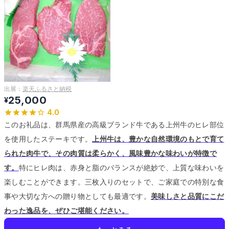
出展：
楽天ふるさと納税
25,000
¥
4.0
このお礼品は、群馬県産の高級ブランド牛である上州牛のヒレ部位
を使用したステーキです。
上州牛は、豊かな自然環境のもとで育て
られた肉牛で、その肉質は柔らかく、風味豊かな味わいが特徴で
す。
特にヒレ肉は、赤身と脂のバランスが絶妙で、上質な味わいを
楽しむことができます。
三枚入りのセットで、ご家庭での特別な食
事や大切な方への贈り物としても最適です。
美味しさと品質にこだ
わった逸品を、ぜひご堪能ください。