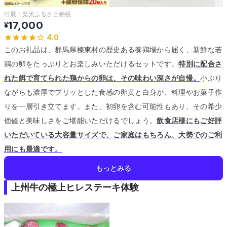
出展：
楽天ふるさと納税
17,000
¥
4.0
このお礼品は、群馬県榛東村の歴史ある養鶏場から届く、新鮮な若
鶏の卵をたっぷりとお楽しみいただけるセットです。
特別に配合さ
れた餌で育てられた鶏からの卵は、その味わい深さが自慢。
小ぶり
ながらも濃厚でプリッとした食感の卵黄と白身が、料理やお菓子作
りを一層引き立てます。
また、初卵を含む可能性もあり、その希少
価値と美味しさをご堪能いただけるでしょう。
飲食店様にもご好評
いただいている大容量サイズで、ご家庭はもちろん、大勢でのご利
用にも最適です。
もっとみる
上州牛の極上ヒレステーキ体験