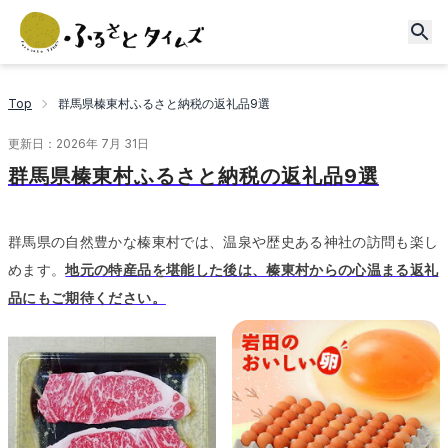
Top
群馬県榛東村ふるさと納税の返礼品9選
更新日：
2026年 7月 31日
群馬県榛東村ふるさと納税の返礼品9選
群馬県の自然豊かな榛東村では、温泉や歴史ある神社の訪問も楽し
めます。
地元の特産品を堪能した後は、榛東村からの心温まる返礼
品にもご期待ください。