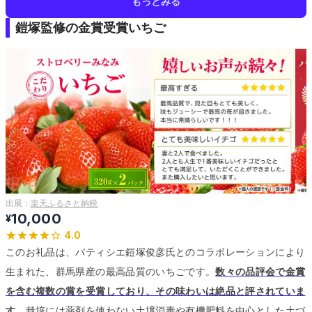
もっとみる
鎧塚監修の金賞受賞いちご
出展：
楽天ふるさと納税
10,000
¥
4.0
このお礼品は、パティシエ鎧塚俊彦氏とのコラボレーションにより
生まれた、群馬県産の最高品質のいちごです。
数々の品評会で金賞
を含む複数の賞を受賞しており、その味わいは絶品と評されていま
す。
栽培には薬剤を使わない土壌消毒や有機肥料を中心とした土づ