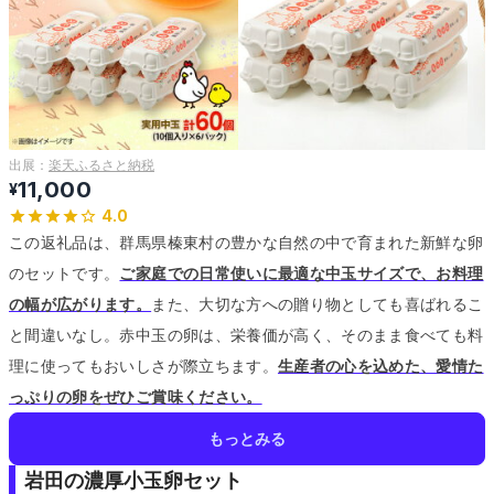
出展：
楽天ふるさと納税
11,000
¥
4.0
この返礼品は、群馬県榛東村の豊かな自然の中で育まれた新鮮な卵
のセットです。
ご家庭での日常使いに最適な中玉サイズで、お料理
の幅が広がります。
また、大切な方への贈り物としても喜ばれるこ
と間違いなし。
赤中玉の卵は、栄養価が高く、そのまま食べても料
理に使ってもおいしさが際立ちます。
生産者の心を込めた、愛情た
っぷりの卵をぜひご賞味ください。
もっとみる
岩田の濃厚小玉卵セット