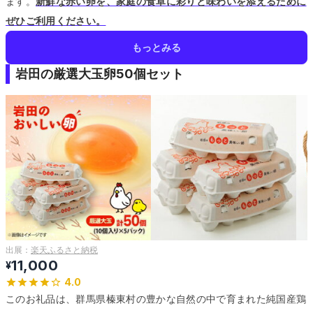
ます。
新鮮な赤い卵を、家庭の食卓に彩りと味わいを添えるために
ぜひご利用ください。
もっとみる
岩田の厳選大玉卵50個セット
出展：
楽天ふるさと納税
11,000
¥
4.0
このお礼品は、群馬県榛東村の豊かな自然の中で育まれた純国産鶏