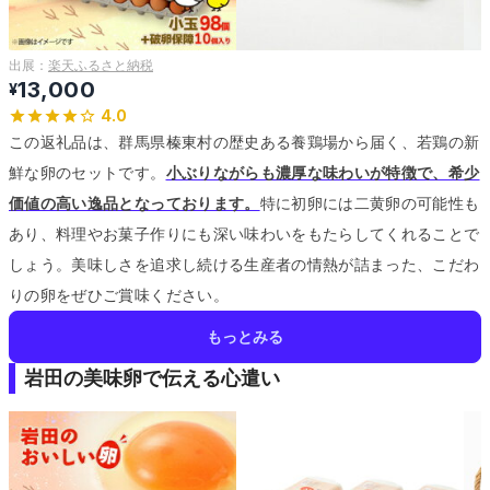
出展：
楽天ふるさと納税
13,000
¥
4.0
この返礼品は、群馬県榛東村の歴史ある養鶏場から届く、若鶏の新
鮮な卵のセットです。
小ぶりながらも濃厚な味わいが特徴で、希少
価値の高い逸品となっております。
特に初卵には二黄卵の可能性も
あり、料理やお菓子作りにも深い味わいをもたらしてくれることで
しょう。
美味しさを追求し続ける生産者の情熱が詰まった、こだわ
りの卵をぜひご賞味ください。
もっとみる
岩田の美味卵で伝える心遣い