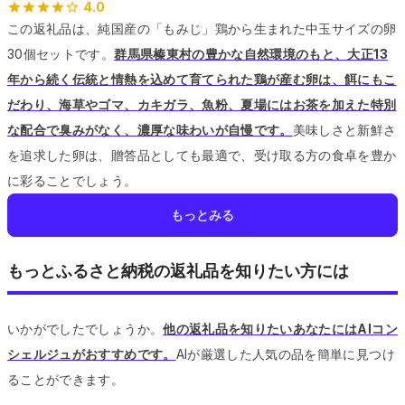
4.0
この返礼品は、純国産の「もみじ」鶏から生まれた中玉サイズの卵
30個セットです。
群馬県榛東村の豊かな自然環境のもと、大正13
年から続く伝統と情熱を込めて育てられた鶏が産む卵は、餌にもこ
だわり、海草やゴマ、カキガラ、魚粉、夏場にはお茶を加えた特別
な配合で臭みがなく、濃厚な味わいが自慢です。
美味しさと新鮮さ
を追求した卵は、贈答品としても最適で、受け取る方の食卓を豊か
に彩ることでしょう。
もっとみる
もっとふるさと納税の返礼品を知りたい方には
いかがでしたでしょうか。
他の返礼品を知りたいあなたにはAIコン
シェルジュがおすすめです。
AIが厳選した人気の品を簡単に見つけ
ることができます。