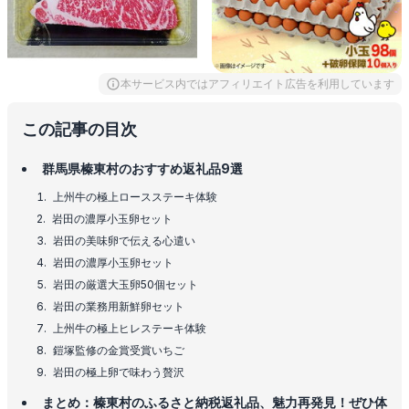
本サービス内ではアフィリエイト広告を利用しています
この記事の目次
群馬県榛東村のおすすめ返礼品9選
上州牛の極上ロースステーキ体験
岩田の濃厚小玉卵セット
岩田の美味卵で伝える心遣い
岩田の濃厚小玉卵セット
岩田の厳選大玉卵50個セット
岩田の業務用新鮮卵セット
上州牛の極上ヒレステーキ体験
鎧塚監修の金賞受賞いちご
岩田の極上卵で味わう贅沢
まとめ：榛東村のふるさと納税返礼品、魅力再発見！ぜひ体