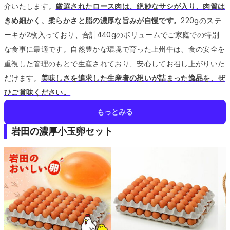
介いたします。
厳選されたロース肉は、絶妙なサシが入り、肉質は
きめ細かく、柔らかさと脂の濃厚な旨みが自慢です。
220gのステ
ーキが2枚入っており、合計440gのボリュームでご家庭での特別
な食事に最適です。
自然豊かな環境で育った上州牛は、食の安全を
重視した管理のもとで生産されており、安心してお召し上がりいた
だけます。
美味しさを追求した生産者の想いが詰まった逸品を、ぜ
ひご賞味ください。
もっとみる
岩田の濃厚小玉卵セット