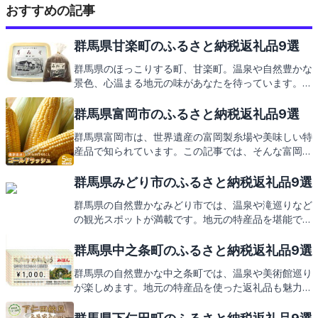
おすすめの記事
群馬県甘楽町のふるさと納税返礼品9選
群馬県のほっこりする町、甘楽町。温泉や自然豊かな
景色、心温まる地元の味があなたを待っています。こ
の素敵な町の返礼品もご紹介しますので、どうぞお楽
しみに。
群馬県富岡市のふるさと納税返礼品9選
群馬県富岡市は、世界遺産の富岡製糸場や美味しい特
産品で知られています。この記事では、そんな富岡市
の観光スポットやご当地グルメを紹介し、富岡市への
ふるさと納税で受け取れる返礼品にもご期待くださ
群馬県みどり市のふるさと納税返礼品9選
い。
群馬県の自然豊かなみどり市では、温泉や滝巡りなど
の観光スポットが満載です。地元の特産品を堪能でき
るふるさと納税の返礼品にも注目。次回はみどり市か
らの心温まる返礼品をご紹介します。お楽しみに！
群馬県中之条町のふるさと納税返礼品9選
群馬県の自然豊かな中之条町では、温泉や美術館巡り
が楽しめます。地元の特産品を使った返礼品も魅力
的。次は中之条町自慢の返礼品をご紹介します。