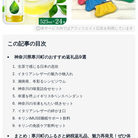
本サービス内ではアフィリエイト広告を利用しています
この記事の目次
神奈川県寒川町のおすすめ返礼品9選
生茶で感じる日本の息吹
イタリアンレザーの魅力小物入れ
湘南発、冬彩るシンビジウム
神奈川の味覚詰合せセット
幸運を呼ぶイギリス6ペンスペンダント
神奈川の冷凍もちたい焼きセット
イタリアンレザーの絆がま口
キリンiMUSE睡眠サポート飲料
キリンの免疫ケア飲料セット
まとめ：寒川町のふるさと納税返礼品、魅力再発見！ぜひ体