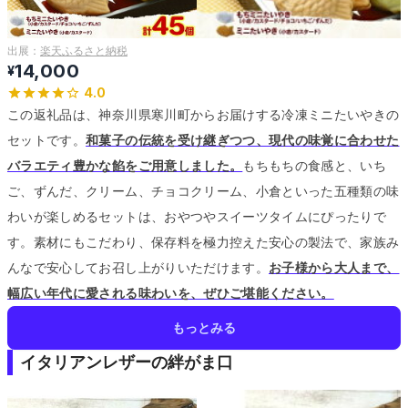
出展：
楽天ふるさと納税
14,000
¥
4.0
この返礼品は、神奈川県寒川町からお届けする冷凍ミニたいやきの
セットです。
和菓子の伝統を受け継ぎつつ、現代の味覚に合わせた
バラエティ豊かな餡をご用意しました。
もちもちの食感と、いち
ご、ずんだ、クリーム、チョコクリーム、小倉といった五種類の味
わいが楽しめるセットは、おやつやスイーツタイムにぴったりで
す。
素材にもこだわり、保存料を極力控えた安心の製法で、家族み
んなで安心してお召し上がりいただけます。
お子様から大人まで、
幅広い年代に愛される味わいを、ぜひご堪能ください。
もっとみる
イタリアンレザーの絆がま口