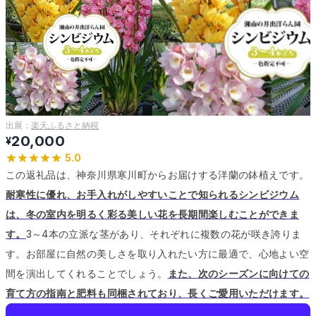
出展：
楽天ふるさと納税
20,000
¥
5.0
この返礼品は、神奈川県寒川町からお届けする洋蘭の鉢植えです。
耐寒性に優れ、お手入れがしやすいことで知られるシンビジウム
は、冬の室内を明るく彩る美しい花を長期間楽しむことができま
す。
3～4本の立派な茎があり、それぞれに複数の花が咲き誇りま
す。
お部屋に自然の美しさを取り入れたい方に最適で、心地よい空
間を演出してくれることでしょう。
また、次のシーズンに向けての
育て方の指南と肥料も同梱されており、長くご愛用いただけます。