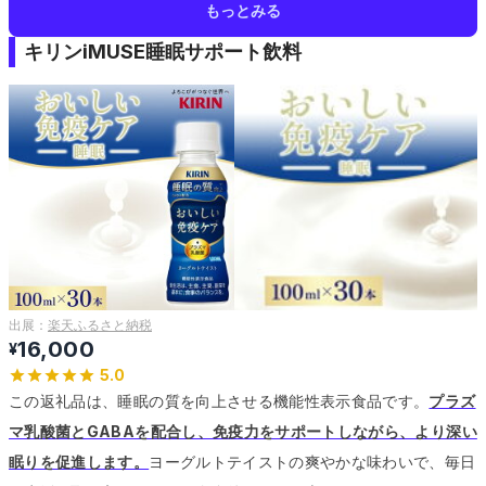
もっとみる
キリンiMUSE睡眠サポート飲料
出展：
楽天ふるさと納税
16,000
¥
5.0
この返礼品は、睡眠の質を向上させる機能性表示食品です。
プラズ
マ乳酸菌とGABAを配合し、免疫力をサポートしながら、より深い
眠りを促進します。
ヨーグルトテイストの爽やかな味わいで、毎日