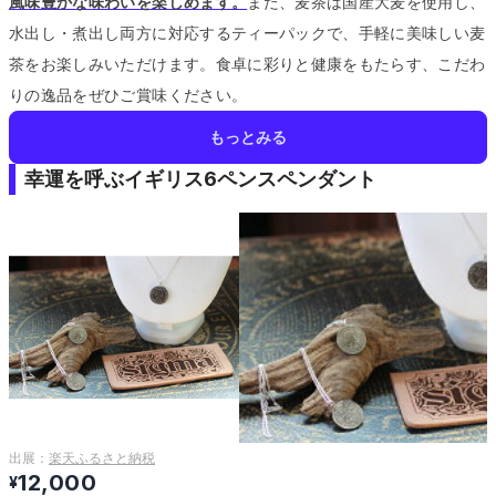
風味豊かな味わいを楽しめます。
また、麦茶は国産大麦を使用し、
水出し・煮出し両方に対応するティーパックで、手軽に美味しい麦
茶をお楽しみいただけます。
食卓に彩りと健康をもたらす、こだわ
りの逸品をぜひご賞味ください。
もっとみる
幸運を呼ぶイギリス6ペンスペンダント
出展：
楽天ふるさと納税
12,000
¥