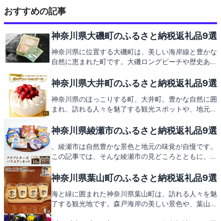
おすすめの記事
神奈川県大磯町のふるさと納税返礼品9選
神奈川県に位置する大磯町は、美しい海岸線と豊かな
自然に恵まれた町です。大磯ロングビーチや歴史ある
大磯港など、訪れる人々を魅了する観光スポットが満
載。地元で愛される特産品を使ったグルメも大磯町の
神奈川県大井町のふるさと納税返礼品9選
自慢です。そんな大磯町の魅力をさらに深く知ること
神奈川県のほっこりする町、大井町。豊かな自然に囲
ができるふるさと納税の返礼品にもご期待ください。
まれ、訪れる人々を魅了する観光スポットや、地元な
らではの特産品が満載です。大井町のふるさと納税で
は、そんな魅力をギュッと詰め込んだ返礼品をご用
神奈川県綾瀬市のふるさと納税返礼品9選
意。次はどんな返礼品があるのか、ご期待ください。
。綾瀬市は自然豊かな景色と地元の味覚が自慢です。
この記事では、そんな綾瀬市の見どころとともに、ふ
るさと納税の返礼品にもスポットを当ててご紹介しま
す。地元ならではの特産品をお楽しみに。
神奈川県葉山町のふるさと納税返礼品9選
海と緑に囲まれた神奈川県葉山町は、訪れる人々を魅
了する観光地です。森戸海岸の美しい景色や、葉山牛
などの地元の味覚を堪能できる町として知られていま