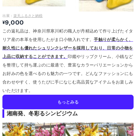
出展：
楽天ふるさと納税
9,000
¥
この返礼品は、神奈川県寒川町の職人が丹精込めて作り上げたイタ
リア産の本革を使用したがま口小物入れです。
手触りが柔らかく、
耐久性にも優れたシュリンクレザーを採用しており、日常の小物を
上品に収納することができます。
印鑑やリップクリーム、小銭など
を整理して持ち運ぶのに最適で、豊富なカラーバリエーションから
お好みの色を選べるのも魅力の一つです。
どんなファッションにも
合わせやすく、使うたびに手になじむ高品質なアイテムをお楽しみ
いただけます。
もっとみる
湘南発、冬彩るシンビジウム