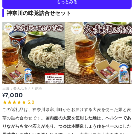
もっとみる
神奈川の味覚詰合せセット
出展：
楽天ふるさと納税
7,000
¥
5.0
この返礼品は、神奈川県寒川町からお届けする大麦を使った麺と麦
茶の詰め合わせです。
国内産の大麦を使用した麺は、ヘルシーであ
りながらも食べ応えがあり、つゆは本醸造しょうゆをベースにした