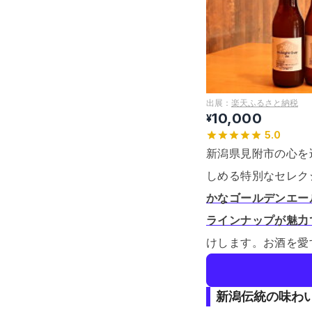
出展：
楽天ふるさと納税
10,000
¥
5.0
新潟県見附市の心を
しめる特別なセレク
かなゴールデンエー
ラインナップが魅力
けします。
お酒を愛
新潟伝統の味わ