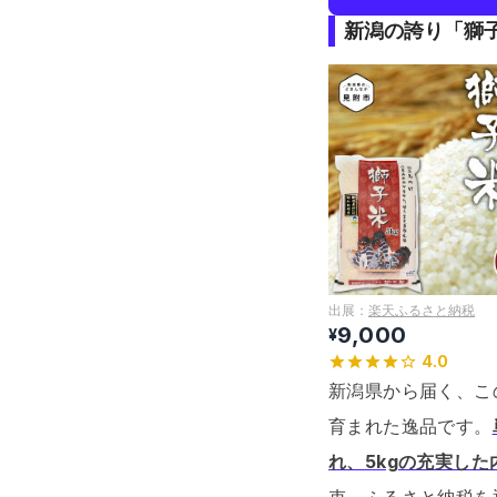
新潟の誇り「獅
出展：
楽天ふるさと納税
9,000
¥
4.0
新潟県から届く、こ
育まれた逸品です。
れ、5kgの充実し