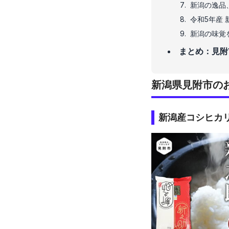
新潟の逸品
令和5年産
新潟の味覚
まとめ：見附
新潟県見附市の
新潟産コシヒカ