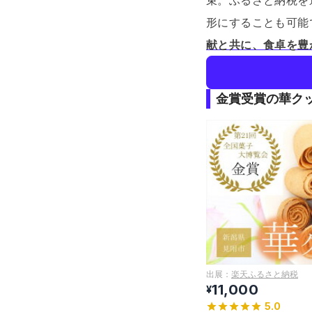
束。
ふるさと納税を
形にすることも可能
献と共に、食卓を豊
金賞受賞の華ク
出展：
楽天ふるさと納税
11,000
¥
5.0