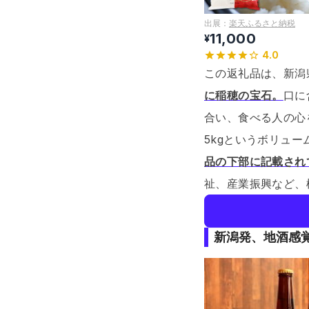
出展：
楽天ふるさと納税
11,000
¥
4.0
この返礼品は、新潟
に稲穂の宝石。
口に
合い、食べる人の心
5kgというボリュ
品の下部に記載され
祉、産業振興など、
新潟発、地酒感