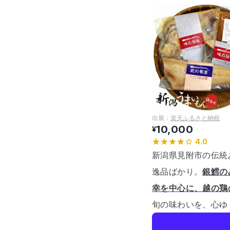
出展：
楽天ふるさと納税
10,000
¥
4.0
新潟県見附市の伝統
逸品ばかり。
銀鱈の
幸を中心に、越の鶏
旬の味わいを、心ゆ