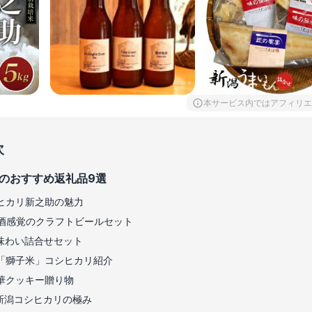
本サービス内ではアフィリエ
次
のおすすめ返礼品9選
ヒカリ新之助の魅力
酒感覚のクラフトビールセット
味わい詰合せセット
「獅子米」コシヒカリ紹介
華クッキー贈り物
 新潟コシヒカリの極み