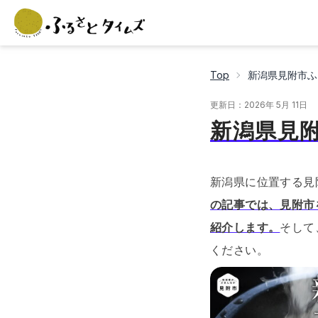
Top
新潟県見附市ふ
更新日：
2026年 5月 11日
新潟県見
新潟県に位置する見
の記事では、見附市
紹介します。
そして
ください。