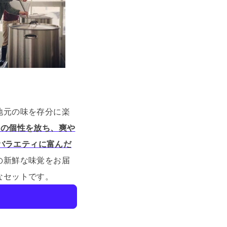
地元の味を存分に楽
自の個性を放ち、爽や
、バラエティに富んだ
の新鮮な味覚をお届
なセットです。