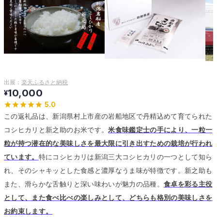
出展：
楽天ふるさと納税
10,000
¥
5.0
この返礼品は、新潟県村上市産の岩船地区で丹精込めて育てられた
コシヒカリと新之助のお米です。
米食味鑑定士の手により、一粒一
粒が持つ潜在的な美味しさを最大限に引き出すための栽培が行われ
ています。
特にコシヒカリは新潟三大コシヒカリの一つとして知ら
れ、そのシャキッとした食感と濃厚なうま味が特徴です。
新之助も
また、滑らかな舌触りと深い味わいが魅力の品種。
食卓を彩る主役
として、また食べ比べの楽しみとして、どちらも格別の美味しさを
お約束します。