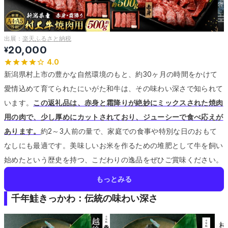
出展：
楽天ふるさと納税
20,000
¥
4.0
新潟県村上市の豊かな自然環境のもと、約30ヶ月の時間をかけて
愛情込めて育てられたにいがた和牛は、その味わい深さで知られて
います。
この返礼品は、赤身と霜降りが絶妙にミックスされた焼肉
用の肉で、少し厚めにカットされており、ジューシーで食べ応えが
あります。
約2～3人前の量で、家庭での食事や特別な日のおもて
なしにも最適です。
美味しいお米を作るための堆肥として牛を飼い
始めたという歴史を持つ、こだわりの逸品をぜひご賞味ください。
もっとみる
千年鮭きっかわ：伝統の味わい深さ