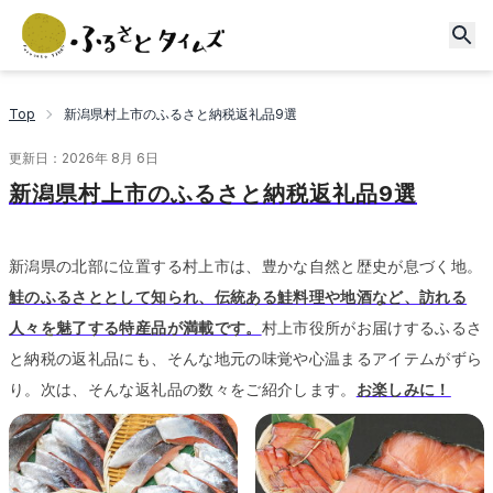
Top
新潟県村上市のふるさと納税返礼品9選
更新日：
2026年 8月 6日
新潟県村上市のふるさと納税返礼品9選
新潟県の北部に位置する村上市は、豊かな自然と歴史が息づく地。
鮭のふるさととして知られ、伝統ある鮭料理や地酒など、訪れる
人々を魅了する特産品が満載です。
村上市役所がお届けするふるさ
と納税の返礼品にも、そんな地元の味覚や心温まるアイテムがずら
り。
次は、そんな返礼品の数々をご紹介します。
お楽しみに！