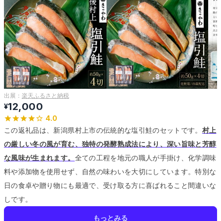
出展：
楽天ふるさと納税
12,000
¥
4.0
この返礼品は、新潟県村上市の伝統的な塩引鮭のセットです。
村上
の厳しい冬の風が育む、独特の発酵熟成法により、深い旨味と芳醇
な風味が生まれます。
全ての工程を地元の職人が手掛け、化学調味
料や添加物を使用せず、自然の味わいを大切にしています。
特別な
日の食卓や贈り物にも最適で、受け取る方に喜ばれること間違いな
しです。
もっとみる