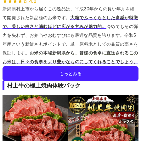
4.0
新潟県村上市から届くこの逸品は、平成20年からの長い年月を経
て開発された新品種のお米です。
大粒でふっくらとした食感が特徴
で、美しい白さと噛むほどに広がる甘みが魅力的。
冷めてもその弾
力を失わず、お弁当やおむすびにも最適な品質を誇ります。
令和5
年産という新鮮さもポイントで、単一原料米としての品質の高さを
保証します。
お米の本場新潟県から、皆様の食卓に直送されるこの
お米は、日々の食事をより豊かなものにしてくれることでしょう。
もっとみる
村上牛の極上焼肉体験パック