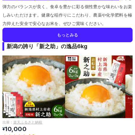
弾力のバランスが良く、食卓を豊かに彩る個性豊かな味わいをお楽
しみいただけます。
健康な稲作りにこだわり、農薬や化学肥料を極
力抑えた安全で安心なお米を、ぜひご賞味ください。
もっとみる
新潟の誇り「新之助」の逸品6kg
出展：
楽天ふるさと納税
10,000
¥