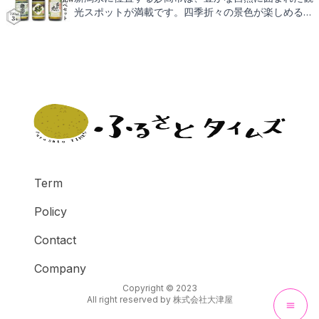
まる返礼品をご紹介いたしますので、どうぞお楽しみ
光スポットが満載です。四季折々の景色が楽しめる高
に。
原、温泉、そして地元で愛される特産品がふるさと納
税の返礼品としてもお楽しみいただけます。次は、そ
んな妙高市からの心温まる返礼品をご紹介しますの
で、どうぞご期待ください。
Term
Policy
Contact
Company
Copyright © 2023
All right reserved by
株式会社大津屋