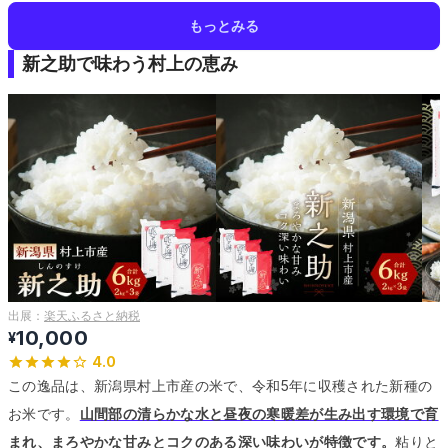
もっとみる
新之助で味わう村上の恵み
出展：
楽天ふるさと納税
10,000
¥
4.0
この逸品は、新潟県村上市産の米で、令和5年に収穫された新種の
お米です。
山間部の清らかな水と昼夜の寒暖差が生み出す環境で育
まれ、まろやかな甘みとコクのある深い味わいが特徴です。
粘りと