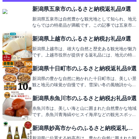
新潟県五泉市のふるさと納税返礼品9選
新潟県五泉市は自然豊かな観光地として知られ、地元
ならではの特産品が満載です。この記事では五泉市の
見どころとともに、ふるさと納税の返礼品についても
ご紹介しますので、どうぞお楽しみに。
新潟県上越市のふるさと納税お礼品9選
新潟県上越市は、雄大な自然と歴史ある観光地が魅力
です。上越市役所が提供する返礼品には、地元の特産
品がずらり。この記事では、そんな上越市の見どころ
とともに、おいしい返礼品もご紹介します。お楽しみ
新潟県十日町市のふるさと納税返礼品9選
に！
新潟県の豊かな自然に抱かれた十日町市は、美しい景
観と地元の味覚が自慢です。雪深い冬の風物詩から温
泉地のひととき、そして地元産の新鮮な食材を使った
特産品まで、訪れる人々を魅了し続けています。十日
新潟県糸魚川市のふるさと納税お礼品9選
町市のふるさと納税の返礼品にも、そんな地元の魅力
糸魚川市は、美しい海と山に囲まれた自然豊かな地域
がぎゅっと詰まっているので、どうぞご期待くださ
です。糸魚川青海縞やヒスイ海岸などの観光スポット
い。
や、新鮮な海の幸をはじめとした特産品が自慢。この
地でしか味わえない逸品をふるさと納税の返礼品とし
新潟県妙高市からのふるさと納税返礼品9
てお届けします。次回は、そんな糸魚川市からの心温
選
新潟県に位置する妙高市は、豊かな自然に囲まれた観