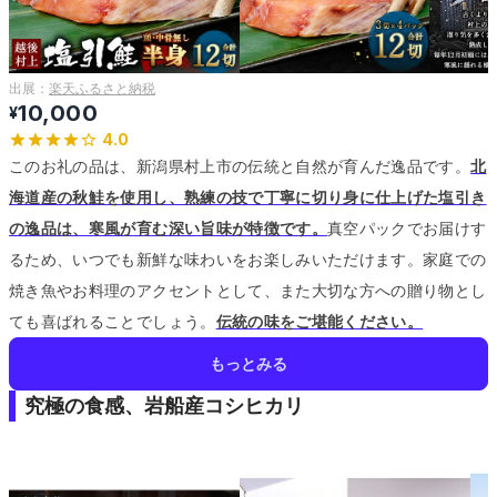
出展：
楽天ふるさと納税
10,000
¥
4.0
このお礼の品は、新潟県村上市の伝統と自然が育んだ逸品です。
北
海道産の秋鮭を使用し、熟練の技で丁寧に切り身に仕上げた塩引き
の逸品は、寒風が育む深い旨味が特徴です。
真空パックでお届けす
るため、いつでも新鮮な味わいをお楽しみいただけます。
家庭での
焼き魚やお料理のアクセントとして、また大切な方への贈り物とし
ても喜ばれることでしょう。
伝統の味をご堪能ください。
もっとみる
究極の食感、岩船産コシヒカリ