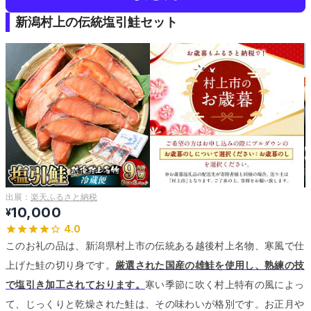
新潟村上の伝統塩引鮭セット
出展：
楽天ふるさと納税
10,000
¥
4.0
このお礼の品は、新潟県村上市の伝統ある越後村上名物、寒風で仕
上げた鮭の切り身です。
厳選された国産の雄鮭を使用し、熟練の技
で塩引き加工されております。
寒い季節に吹く村上特有の風によっ
て、じっくりと乾燥された鮭は、その味わいが格別です。
お正月や