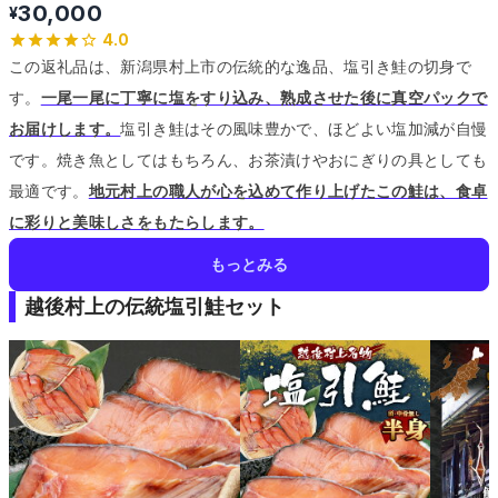
30,000
¥
4.0
この返礼品は、新潟県村上市の伝統的な逸品、塩引き鮭の切身で
す。
一尾一尾に丁寧に塩をすり込み、熟成させた後に真空パックで
お届けします。
塩引き鮭はその風味豊かで、ほどよい塩加減が自慢
です。
焼き魚としてはもちろん、お茶漬けやおにぎりの具としても
最適です。
地元村上の職人が心を込めて作り上げたこの鮭は、食卓
に彩りと美味しさをもたらします。
もっとみる
越後村上の伝統塩引鮭セット