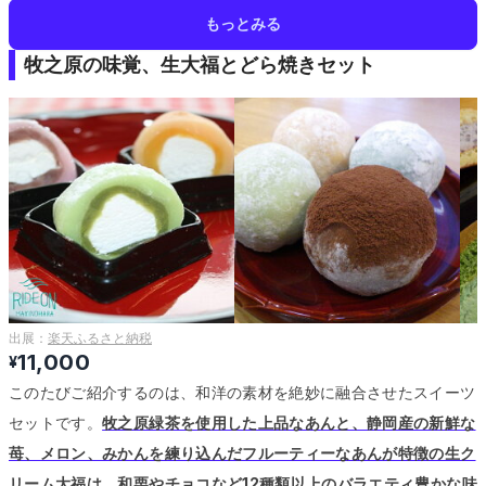
もっとみる
牧之原の味覚、生大福とどら焼きセット
出展：
楽天ふるさと納税
11,000
¥
このたびご紹介するのは、和洋の素材を絶妙に融合させたスイーツ
セットです。
牧之原緑茶を使用した上品なあんと、静岡産の新鮮な
苺、メロン、みかんを練り込んだフルーティーなあんが特徴の生ク
リーム大福は、和栗やチョコなど12種類以上のバラエティ豊かな味