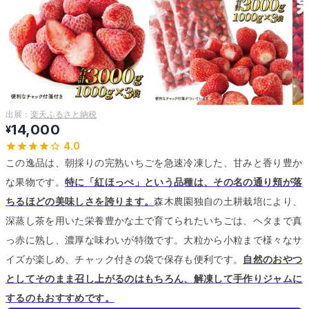
出展：
楽天ふるさと納税
14,000
¥
4.0
この逸品は、朝採りの完熟いちごを急速冷凍した、甘みと香り豊か
な果物です。
特に「紅ほっぺ」という品種は、その名の通り頬が落
ちるほどの美味しさを誇ります。
森木農園独自の土耕栽培により、
深蒸し茶を用いた栄養豊かな土で育てられたいちごは、ヘタまで真
っ赤に熟し、濃厚な味わいが特徴です。
大粒から小粒まで様々なサ
イズが楽しめ、チャック付きの袋で保存も便利です。
自然のおやつ
としてそのまま召し上がるのはもちろん、解凍して手作りジャムに
するのもおすすめです。