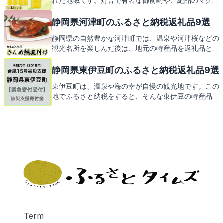
れた地域です。灯台で有名な御前崎や、絶品のマグロ
で知られるこの地で、心温まるふるさと納税の返礼品
が皆様をお待ちしております。次は、そんな御前崎市
静岡県河津町のふるさと納税返礼品9選
からの感謝の品々をご紹介します。お楽しみに！
静岡県の自然豊かな河津町では、温泉や河津桜などの
観光名所を楽しんだ後は、地元の特産品を返礼品とし
てお届けします。お楽しみに！
静岡県東伊豆町のふるさと納税返礼品9選
東伊豆町は、温泉や海の幸が自慢の観光地です。この
地でふるさと納税をすると、そんな東伊豆の特産品が
返礼品として届きます。次は、どんな返礼品があるの
かご紹介します。
Term