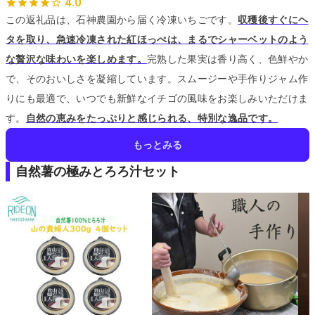
4.0
この返礼品は、石神農園から届く冷凍いちごです。
収穫後すぐにヘ
タを取り、急速冷凍された紅ほっぺは、まるでシャーベットのよう
な贅沢な味わいを楽しめます。
完熟した果実は香り高く、色鮮やか
で、そのおいしさを凝縮しています。
スムージーや手作りジャム作
りにも最適で、いつでも新鮮なイチゴの風味をお楽しみいただけま
す。
自然の恵みをたっぷりと感じられる、特別な逸品です。
もっとみる
自然薯の極みとろろ汁セット