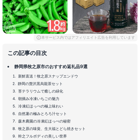
本サービス内ではアフィリエイト広告を利用しています
この記事の目次
静岡県牧之原市のおすすめ返礼品9選
新鮮直送！牧之原スナップエンドウ
静岡の贅沢黒烏龍茶セット
苔テラリウムで癒しの緑化
朝摘み冷凍いちごの魅力
冷凍紅ほっぺの極上味わい
自然薯の極みとろろ汁セット
森木農園の冷凍紅ほっぺの秘密
牧之原の味覚、生大福とどら焼きセット
幹之フルボディの美しい世界