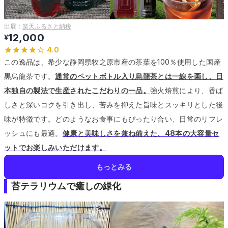
出展：
楽天ふるさと納税
12,000
¥
4.0
この逸品は、希少な静岡県牧之原市産の茶葉を100％使用した国産
黒烏龍茶です。
通常のペットボトル入り烏龍茶とは一線を画し、日
本独自の製法で生産されたこだわりの一品。
強火焙煎により、香ば
しさと深いコクを引き出し、苦みを抑えた旨味とスッキリとした後
味が特徴です。
どのようなお食事にもぴったり合い、日常のリフレ
ッシュにも最適。
健康と美味しさを兼ね備えた、48本の大容量セ
ットでお楽しみいただけます。
もっとみる
苔テラリウムで癒しの緑化