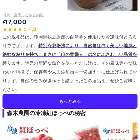
出展：
楽天ふるさと納税
17,000
¥
4.0
この返礼品は、静岡県牧之原産の自然薯を使用した冷凍味付とろろ
汁でございます。
特別な栽培法により、自然薯は白く美しい地肌と
絶妙な粘りを持ち、まさに「山の貴婦人」の名にふさわしい品質を
誇ります。
地元の新鮮な魚介を使っただし汁は、その風味豊かな味
わいが特徴で、保存料や人工添加物を一切加えずに仕上げられてお
ります。
自然の恵みがぎゅっと詰まったこの逸品を、ぜひご賞味く
ださい。
もっとみる
森木農園の冷凍紅ほっぺの秘密