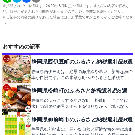
※掲載されている情報は、
2026
年
8
月時点の情報です。返礼品の内容や価格な
ど、情報が変更される可能性がありますので、必ず事前にお調べください。
もし記事の内容に誤りがあった場合には、お手数ですが
こちら
からご連絡くださ
い。
おすすめの記事
静岡県西伊豆町のふるさと納税返礼品9選
静岡県西伊豆町は、絶景の海岸線や温泉、新鮮な海の
幸が自慢です。この素敵な町へのふるさと納税で、地
域を支援しながら素敵な返礼品もお楽しみいただけま
す。次は、どんな返礼品があるのかご期待ください。
静岡県松崎町のふるさと納税返礼品9選
静岡県のほっこりする小さな町、松崎町。ここでは、
癒しの温泉や絶景スポットを巡りながら、地元ならで
はの特産品を堪能できます。記事の後半では、そんな
松崎町からの心のこもった返礼品もご紹介しますの
静岡県御前崎市のふるさと納税返礼品9選
で、お楽しみに。
静岡県御前崎市は、豊かな自然と新鮮な海の幸に恵ま