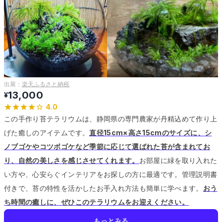
出展：
楽天ふるさと納税
13,000
¥
4.0
この手作り苔テラリウムは、静岡県の専門農家が丹精込めて作り上
げた癒しのアイテムです。
直径15cm×高さ15cmのサイズに、シ
ノブゴケやコツボゴケなど季節に応じて選ばれた苔が含まれてお
り、自然の美しさを感じさせてくれます。
お部屋に緑を取り入れた
い方や、心安らぐインテリアをお探しの方に最適です。
管理説明書
付きで、苔の特性を活かしたお手入れ方法も簡単に学べます。
おう
ち時間の癒しに、ぜひこのテラリウムをお迎えください。
もっとみる