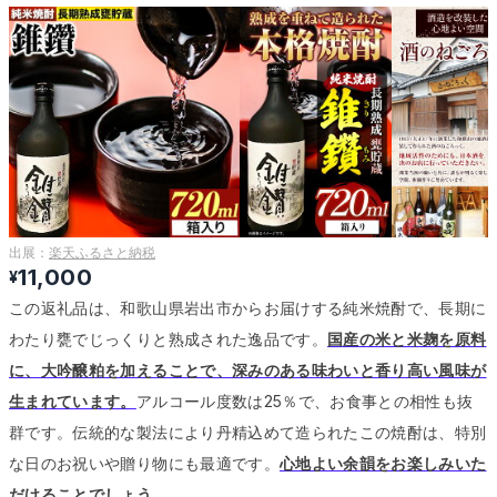
出展：
楽天ふるさと納税
11,000
¥
この返礼品は、和歌山県岩出市からお届けする純米焼酎で、長期に
わたり甕でじっくりと熟成された逸品です。
国産の米と米麹を原料
に、大吟醸粕を加えることで、深みのある味わいと香り高い風味が
生まれています。
アルコール度数は25％で、お食事との相性も抜
群です。
伝統的な製法により丹精込めて造られたこの焼酎は、特別
な日のお祝いや贈り物にも最適です。
心地よい余韻をお楽しみいた
だけることでしょう。