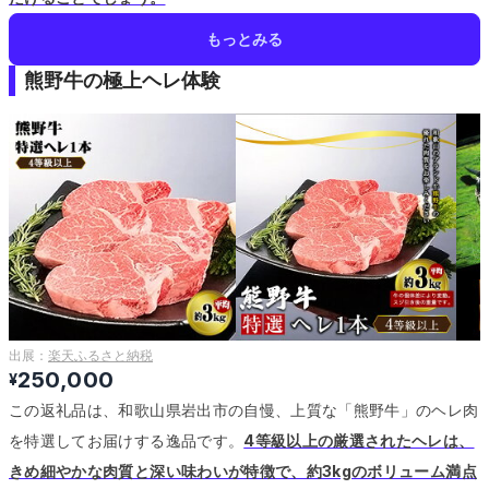
もっとみる
熊野牛の極上ヘレ体験
出展：
楽天ふるさと納税
250,000
¥
この返礼品は、和歌山県岩出市の自慢、上質な「熊野牛」のヘレ肉
を特選してお届けする逸品です。
4等級以上の厳選されたヘレは、
きめ細やかな肉質と深い味わいが特徴で、約3kgのボリューム満点