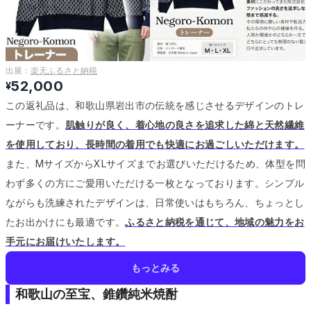
出展：
楽天ふるさと納税
52,000
¥
この返礼品は、和歌山県岩出市の伝統を感じさせるデザインのトレ
ーナーです。
肌触りが良く、着心地の良さを追求した綿と天然繊維
を使用しており、長時間の着用でも快適にお過ごしいただけます。
また、MサイズからXLサイズまでお選びいただけるため、体型を問
わず多くの方にご愛用いただける一枚となっております。
シンプル
ながらも洗練されたデザインは、日常使いはもちろん、ちょっとし
たお出かけにも最適です。
ふるさと納税を通じて、地域の魅力をお
手元にお届けいたします。
もっとみる
和歌山の至宝、錐鑽純米焼酎