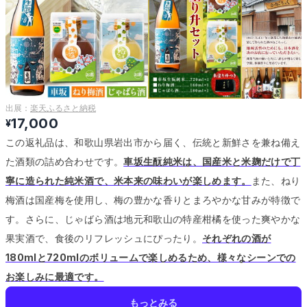
出展：
楽天ふるさと納税
17,000
¥
この返礼品は、和歌山県岩出市から届く、伝統と新鮮さを兼ね備え
た酒類の詰め合わせです。
車坂生酛純米は、国産米と米麹だけで丁
寧に造られた純米酒で、米本来の味わいが楽しめます。
また、ねり
梅酒は国産梅を使用し、梅の豊かな香りとまろやかな甘みが特徴で
す。
さらに、じゃばら酒は地元和歌山の特産柑橘を使った爽やかな
果実酒で、食後のリフレッシュにぴったり。
それぞれの酒が
180mlと720mlのボリュームで楽しめるため、様々なシーンでの
お楽しみに最適です。
もっとみる