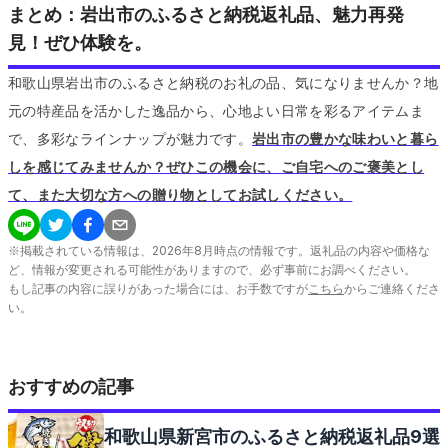
まとめ：岩出市のふるさと納税返礼品、魅力再発
見！ぜひ体験を。
和歌山県岩出市のふるさと納税のお礼の品、気になりませんか？地
元の特産品を活かした逸品から、心地よい日常を彩るアイテムま
で、多彩なラインナップが魅力です。
岩出市の豊かな味わいと暮ら
しを感じてみませんか？ぜひこの機会に、ご自宅へのご褒美とし
て、また大切な方への贈り物としてお試しください。
※掲載されている情報は、
2026
年
8
月時点の情報です。返礼品の内容や価格な
ど、情報が変更される可能性がありますので、必ず事前にお調べください。
もし記事の内容に誤りがあった場合には、お手数ですが
こちら
からご連絡くださ
い。
おすすめの記事
和歌山県新宮市のふるさと納税返礼品9選