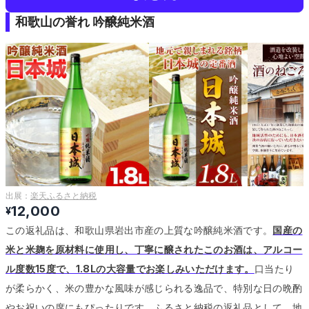
和歌山の誉れ 吟醸純米酒
出展：
楽天ふるさと納税
12,000
¥
この返礼品は、和歌山県岩出市産の上質な吟醸純米酒です。
国産の
米と米麹を原材料に使用し、丁寧に醸されたこのお酒は、アルコー
ル度数15度で、1.8Lの大容量でお楽しみいただけます。
口当たり
が柔らかく、米の豊かな風味が感じられる逸品で、特別な日の晩酌
やお祝いの席にもぴったりです。
ふるさと納税の返礼品として、地