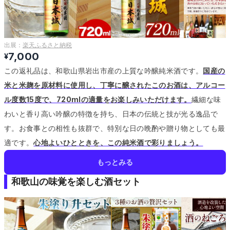
出展：
楽天ふるさと納税
7,000
¥
この返礼品は、和歌山県岩出市産の上質な吟醸純米酒です。
国産の
米と米麹を原材料に使用し、丁寧に醸されたこのお酒は、アルコー
ル度数15度で、720mlの適量をお楽しみいただけます。
繊細な味
わいと香り高い吟醸の特徴を持ち、日本の伝統と技が光る逸品で
す。
お食事との相性も抜群で、特別な日の晩酌や贈り物としても最
適です。
心地よいひとときを、この純米酒で彩りましょう。
もっとみる
和歌山の味覚を楽しむ酒セット