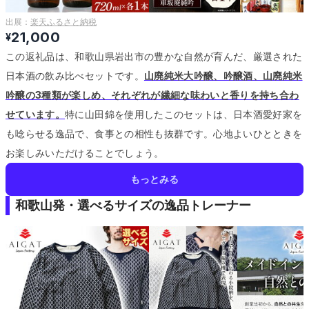
出展：
楽天ふるさと納税
21,000
¥
この返礼品は、和歌山県岩出市の豊かな自然が育んだ、厳選された
日本酒の飲み比べセットです。
山廃純米大吟醸、吟醸酒、山廃純米
吟醸の3種類が楽しめ、それぞれが繊細な味わいと香りを持ち合わ
せています。
特に山田錦を使用したこのセットは、日本酒愛好家を
も唸らせる逸品で、食事との相性も抜群です。
心地よいひとときを
お楽しみいただけることでしょう。
もっとみる
和歌山発・選べるサイズの逸品トレーナー