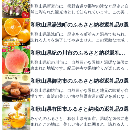
和歌山県新宮市は、熊野古道や那智の滝など歴史と自
然に彩られた観光地として知られています。この美し
い地で育まれた特産品をふるさと納税の返礼品として
お届け。新鮮な海の幸や果物など、新宮市ならではの
和歌山県湯浅町のふるさと納税返礼品9選
味覚をご紹介しますので、どうぞご期待ください。
和歌山県湯浅町は、歴史ある町並みと温泉で知られ、
訪れる人々を魅了してやみません。この素敵な地域の
特産品をふるさと納税の返礼品としてお届け。湯浅町
の心温まるおもてなしをご自宅でお楽しみいただける
和歌山県紀の川市のふるさと納税返礼品9
返礼品の数々を、これからご紹介いたします。
選
和歌山県紀の川市は、自然豊かな景観と温暖な気候に
恵まれた地域です。紀三井寺や果物狩りが楽しめる農
園など、訪れる人々を魅了するスポットが満載。ま
た、新鮮な海の幸や和歌山ラーメンなど、地元ならで
和歌山県御坊市のふるさと納税返礼品9選
はの美味しい特産品も豊富に揃っています。これらの
和歌山県御坊市は、自然豊かな景観と地元の味覚が自
魅力をお届けする紀の川市のふるさと納税の返礼品に
慢です。白浜の美しい海や熊野古道の歴史を感じなが
もご期待ください。
ら、新鮮な海の幸や果物を堪能しましょう。さあ、御
坊市の魅力をお届けする返礼品にもご期待ください。
和歌山県有田市ふるさと納税の返礼品9選
みかんのふるさと、和歌山県有田市。温暖な気候に恵
まれたこの地は、美しい海と山に囲まれ、訪れる人々
を魅了してやみません。有田市の観光スポット巡り