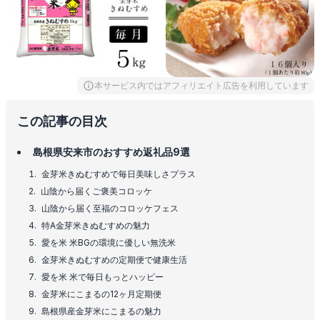
本サービス内ではアフィリエイト広告を利用しています
この記事の目次
島根県安来市のおすすめ返礼品9選
金芽米きぬむすめで毎日美味しさプラス
山陰から届くご褒美コロッケ
山陰から届く至福のコロッケフェス
特A金芽米きぬむすめの魅力
愛を米 米BGの環境に優しい無洗米
金芽米きぬむすめの定期便で健康生活
愛を米 米で毎日もっとハッピー
金芽米にこまるの12ヶ月定期便
島根県産金芽米にこまるの魅力