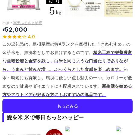
出展：
楽天ふるさと納税
52,000
¥
4.0
この返礼品は、島根県産の特Aランクを獲得した「きぬむすめ」の
金芽米を、無洗米としてお届けするものです。
精米工程で栄養豊富
な亜糊粉層と金芽を残し、白米と同じような口当たりでありなが
ら、うまみと甘みが増し、ふっくらとした食感を楽しめます。
節
水・時短にも貢献し、環境に優しい点も魅力の一つ。
カロリーが低
めなので健康やダイエットにも配慮されています。
新生活を始める
方やアウトドアが好きな方にもおすすめの逸品です。
もっとみる
愛を米 米で毎日もっとハッピー