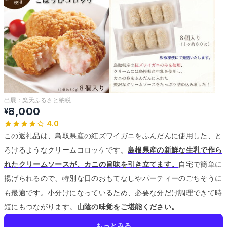
出展：
楽天ふるさと納税
8,000
¥
4.0
この返礼品は、鳥取県産の紅ズワイガニをふんだんに使用した、と
ろけるようなクリームコロッケです。
島根県産の新鮮な生乳で作ら
れたクリームソースが、カニの旨味を引き立てます。
自宅で簡単に
揚げられるので、特別な日のおもてなしやパーティーのごちそうに
も最適です。
小分けになっているため、必要な分だけ調理できて時
短にもつながります。
山陰の味覚をご堪能ください。
もっとみる