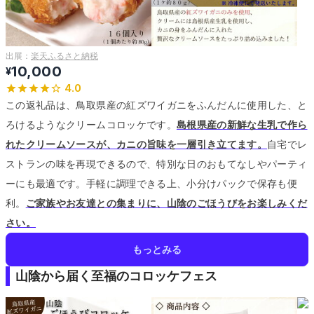
出展：
楽天ふるさと納税
10,000
¥
4.0
この返礼品は、鳥取県産の紅ズワイガニをふんだんに使用した、と
ろけるようなクリームコロッケです。
島根県産の新鮮な生乳で作ら
れたクリームソースが、カニの旨味を一層引き立てます。
自宅でレ
ストランの味を再現できるので、特別な日のおもてなしやパーティ
ーにも最適です。
手軽に調理できる上、小分けパックで保存も便
利。
ご家族やお友達との集まりに、山陰のごほうびをお楽しみくだ
さい。
もっとみる
山陰から届く至福のコロッケフェス