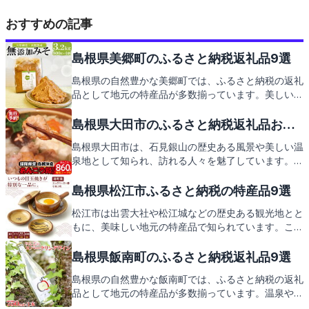
おすすめの記事
島根県美郷町のふるさと納税返礼品9選
島根県の自然豊かな美郷町では、ふるさと納税の返礼
品として地元の特産品が多数揃っています。美しい景
観の中で育まれた特選品をご紹介する前に、美郷町の
観光名所や絶品グルメを少しご案内。この地の魅力を
島根県大田市のふるさと納税返礼品おす
知れば、返礼品がさらに楽しみになること間違いなし
すめ9選
島根県大田市は、石見銀山の歴史ある風景や美しい温
です。
泉地として知られ、訪れる人々を魅了しています。こ
の地の特産品をふんだんに盛り込んだ返礼品にも注目
です。次は、大田市からの感謝の気持ちを込めた返礼
島根県松江市ふるさと納税の特産品9選
品をご紹介しますので、どうぞお楽しみに。
松江市は出雲大社や松江城などの歴史ある観光地とと
もに、美味しい地元の特産品で知られています。この
記事では、そんな松江市を支援するふるさと納税の返
礼品についてご紹介しますので、どうぞお楽しみに。
島根県飯南町のふるさと納税返礼品9選
島根県の自然豊かな飯南町では、ふるさと納税の返礼
品として地元の特産品が多数揃っています。温泉や緑
溢れる景観を楽しんだ後は、地元ならではの美味しい