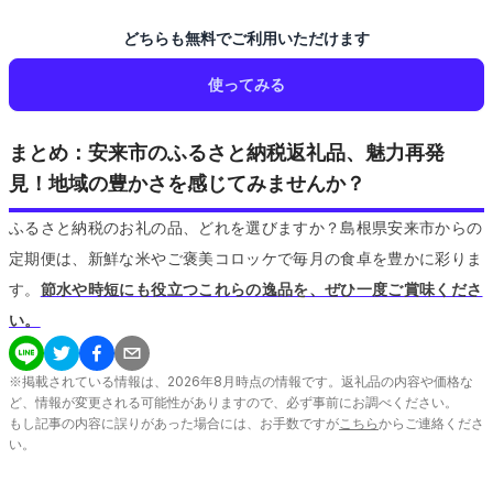
どちらも無料でご利用いただけます
使ってみる
まとめ：安来市のふるさと納税返礼品、魅力再発
見！地域の豊かさを感じてみませんか？
ふるさと納税のお礼の品、どれを選びますか？島根県安来市からの
定期便は、新鮮な米やご褒美コロッケで毎月の食卓を豊かに彩りま
す。
節水や時短にも役立つこれらの逸品を、ぜひ一度ご賞味くださ
い。
※掲載されている情報は、
2026
年
8
月時点の情報です。返礼品の内容や価格な
ど、情報が変更される可能性がありますので、必ず事前にお調べください。
もし記事の内容に誤りがあった場合には、お手数ですが
こちら
からご連絡くださ
い。