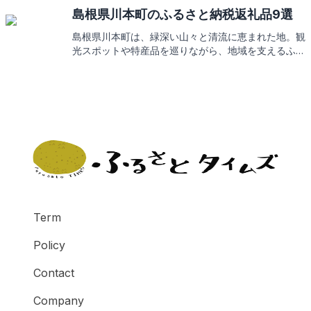
逸品で舌鼓。これからその返礼品の数々をご紹介して
島根県川本町のふるさと納税返礼品9選
いきますので、どうぞお楽しみに。
島根県川本町は、緑深い山々と清流に恵まれた地。観
光スポットや特産品を巡りながら、地域を支えるふる
さと納税の返礼品にもご期待ください。
Term
Policy
Contact
Company