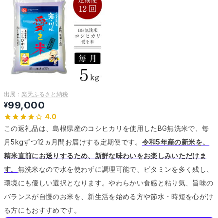
出展：
楽天ふるさと納税
99,000
¥
4.0
この返礼品は、島根県産のコシヒカリを使用したBG無洗米で、毎
月5kgずつ12ヵ月間お届けする定期便です。
令和5年産の新米を、
精米直前にお送りするため、新鮮な味わいをお楽しみいただけま
す。
無洗米なので水を使わずに調理可能で、ビタミンを多く残し、
環境にも優しい選択となります。
やわらかい食感と粘り気、旨味の
バランスが自慢のお米を、新生活を始める方や節水・時短を心がけ
る方にもおすすめです。