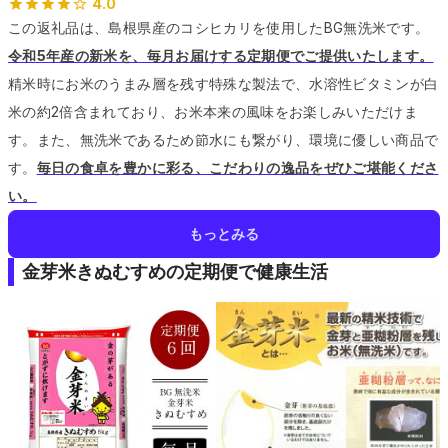
4.0
この返礼品は、島根県産のコシヒカリを使用したBG無洗米です。
令和5年産の新米を、毎月お届けする定期便でご提供いたします。
精米時にお米のうまみ層を残す特殊な製法で、水溶性ビタミンが白
米の約2倍含まれており、お米本来の風味をお楽しみいただけま
す。
また、無洗米であるため節水にも繋がり、環境に優しい商品で
す。
毎日の食卓を豊かに彩る、こだわりの逸品をぜひご堪能くださ
い。
もっとみる
金芽米きぬむすめの定期便で健康生活