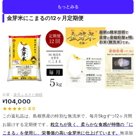
もっとみる
金芽米にこまるの12ヶ月定期便
出展：
楽天ふるさと納税
104,000
¥
4.0
この返礼品は、島根県産の特別な無洗米で、毎月5kgずつ12ヶ月間
お届けする定期便です。
粒立ちが良く、柔らかな食感が特徴の「に
こまる」を使用し、栄養価の高い金芽米に仕上げています。
無添加