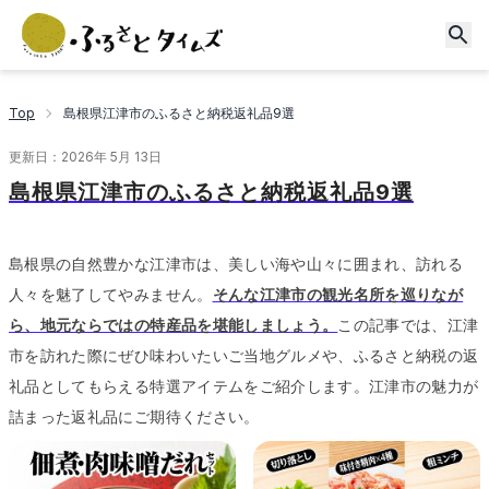
Top
島根県江津市のふるさと納税返礼品9選
更新日：
2026年 5月 13日
島根県江津市のふるさと納税返礼品9選
島根県の自然豊かな江津市は、美しい海や山々に囲まれ、訪れる
人々を魅了してやみません。
そんな江津市の観光名所を巡りなが
ら、地元ならではの特産品を堪能しましょう。
この記事では、江津
市を訪れた際にぜひ味わいたいご当地グルメや、ふるさと納税の返
礼品としてもらえる特選アイテムをご紹介します。
江津市の魅力が
詰まった返礼品にご期待ください。