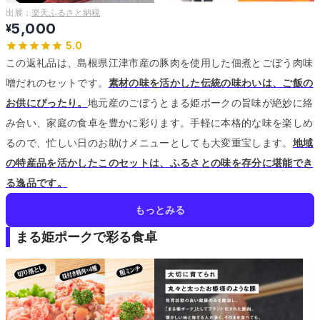
出展：
楽天ふるさと納税
5,000
¥
5.0
この返礼品は、島根県江津市産の豚肉を使用した佃煮とごぼう肉味
噌だれのセットです。
素材の味を活かした伝統の味わいは、ご飯の
お供にぴったり。
地元産のごぼうとまる姫ポークの旨味が絶妙に絡
み合い、家庭の食卓を豊かに彩ります。
手軽に本格的な味を楽しめ
るので、忙しい日のお助けメニューとしても大変重宝します。
地域
の特産品を活かしたこのセットは、ふるさとの味を存分に堪能でき
る逸品です。
もっとみる
まる姫ポークで彩る食卓