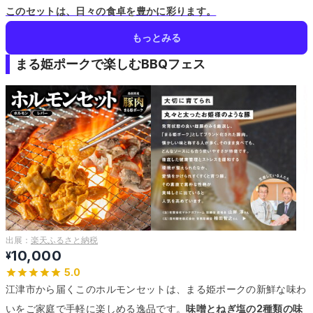
このセットは、日々の食卓を豊かに彩ります。
もっとみる
まる姫ポークで楽しむBBQフェス
出展：
楽天ふるさと納税
10,000
¥
5.0
江津市から届くこのホルモンセットは、まる姫ポークの新鮮な味わ
いをご家庭で手軽に楽しめる逸品です。
味噌とねぎ塩の2種類の味