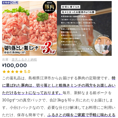
出展：
楽天ふるさと納税
100,000
¥
5.0
この返礼品は、島根県江津市からお届けする豚肉の定期便です。
特
に選ばれた豚肉は、切り落としと粗挽きミンチの両方をお楽しみい
ただけるセットになっております。
毎月、新鮮なまる姫ポークを
300gずつの真空パックで、合計3kgを10ヶ月にわたりお届けしま
す。
小分けパックなので、必要な分だけ解凍してお料理にご利用い
ただけ、保存も簡単です。
ふるさとの味をご家庭で手軽に味わえる