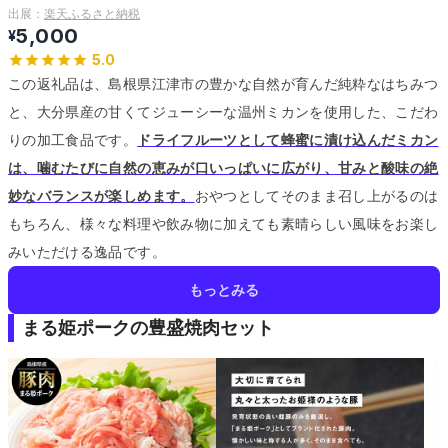
出展：
楽天ふるさと納税
5,000
¥
5.0
この返礼品は、島根県江津市の豊かな自然が育んだ純粋なはちみつ
と、大分県産の甘くてジューシーな温州ミカンを使用した、こだわ
りの加工食品です。
ドライフルーツとして蜂蜜に漬け込んだミカン
は、噛むたびに自然の恵みが口いっぱいに広がり、甘みと酸味の絶
妙なバランスが楽しめます。
おやつとしてそのまま召し上がるのは
もちろん、様々な料理や飲み物に加えても素晴らしい風味をお楽し
みいただける逸品です。
もっとみる
まる姫ポークの豊盛焼肉セット