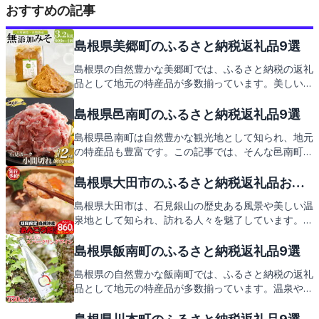
おすすめの記事
島根県美郷町のふるさと納税返礼品9選
島根県の自然豊かな美郷町では、ふるさと納税の返礼
品として地元の特産品が多数揃っています。美しい景
観の中で育まれた特選品をご紹介する前に、美郷町の
観光名所や絶品グルメを少しご案内。この地の魅力を
島根県邑南町のふるさと納税返礼品9選
知れば、返礼品がさらに楽しみになること間違いなし
島根県邑南町は自然豊かな観光地として知られ、地元
です。
の特産品も豊富です。この記事では、そんな邑南町の
見どころと、ふるさと納税の返礼品についてご紹介し
ます。地元の味覚や工芸品など、心温まる返礼品の
島根県大田市のふるさと納税返礼品おす
数々をお楽しみに。
すめ9選
島根県大田市は、石見銀山の歴史ある風景や美しい温
泉地として知られ、訪れる人々を魅了しています。こ
の地の特産品をふんだんに盛り込んだ返礼品にも注目
です。次は、大田市からの感謝の気持ちを込めた返礼
島根県飯南町のふるさと納税返礼品9選
品をご紹介しますので、どうぞお楽しみに。
島根県の自然豊かな飯南町では、ふるさと納税の返礼
品として地元の特産品が多数揃っています。温泉や緑
溢れる景観を楽しんだ後は、地元ならではの美味しい
逸品で舌鼓。これからその返礼品の数々をご紹介して