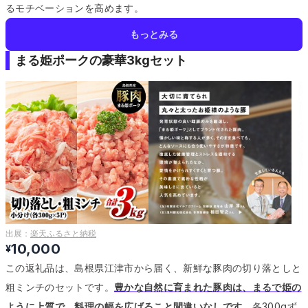
るモチベーションを高めます。
もっとみる
まる姫ポークの豪華3kgセット
出展：
楽天ふるさと納税
10,000
¥
この返礼品は、島根県江津市から届く、新鮮な豚肉の切り落としと
粗ミンチのセットです。
豊かな自然に育まれた豚肉は、まるで姫の
ように上質で、料理の幅を広げること間違いなしです。
各300gず