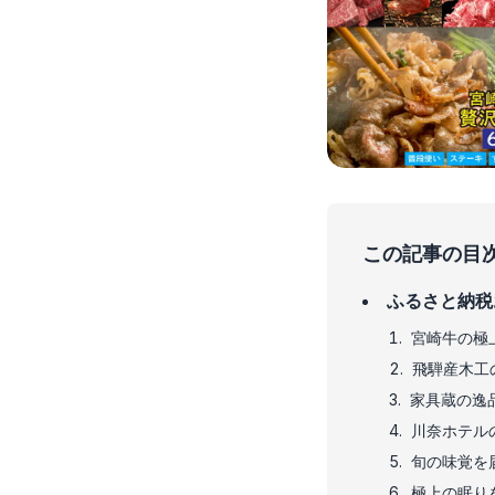
この記事の目
ふるさと納税お
宮崎牛の極
飛騨産木工
家具蔵の逸
川奈ホテル
旬の味覚を
極上の眠り