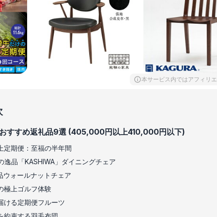
本サービス内ではアフィリエ
次
すすめ返礼品9選 (405,000円以上410,000円以下)
上定期便：至福の半年間
の逸品「KASHIWA」ダイニングチェア
品ウォールナットチェア
の極上ゴルフ体験
届ける定期便フルーツ
を約束する羽毛布団