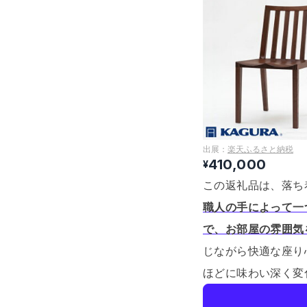
出展：
楽天ふるさと納税
410,000
¥
この返礼品は、落ち
職人の手によって一
で、お部屋の雰囲気
じながら快適な座り
ほどに味わい深く変