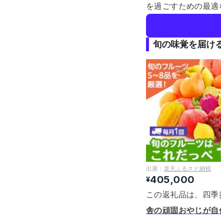
を過ごすための最適
旬の味覚を届け
出展：
楽天ふるさと納税
405,000
¥
この返礼品は、四季
舎の頑固おやじが自