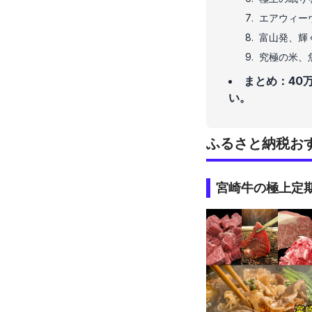
エアウィー
富山発、輝く
究極の米、
まとめ：40
い。
ふるさと納税おすす
宮崎牛の極上定