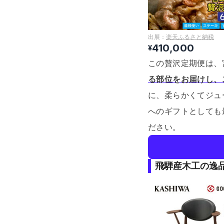
出展：
楽天ふるさと納税
410,000
¥
この贅沢定期便は、
る部位をお届けし、
に、柔らかくてジュ
へのギフトとしても
ださい。
飛騨産木工の逸品