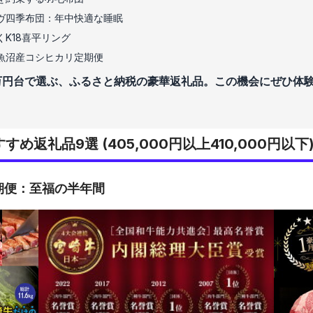
ヴ四季布団：年中快適な睡眠
K18喜平リング
魚沼産コシヒカリ定期便
万円台で選ぶ、ふるさと納税の豪華返礼品。この機会にぜひ体
め返礼品9選 (405,000円以上410,000円以下
期便：至福の半年間