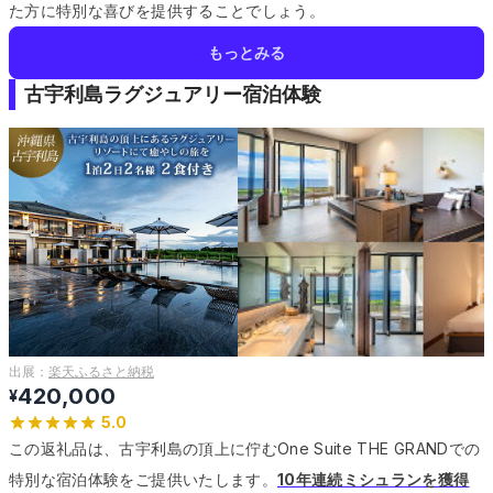
た方に特別な喜びを提供することでしょう。
もっとみる
古宇利島ラグジュアリー宿泊体験
出展：
楽天ふるさと納税
420,000
¥
5.0
この返礼品は、古宇利島の頂上に佇むOne Suite THE GRANDでの
特別な宿泊体験をご提供いたします。
10年連続ミシュランを獲得