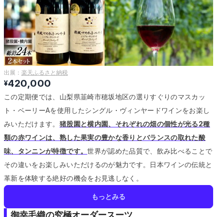
出展：
楽天ふるさと納税
420,000
¥
この定期便では、山梨県韮崎市穂坂地区の選りすぐりのマスカッ
ト・ベーリーAを使用したシングル・ヴィンヤードワインをお楽し
みいただけます。
猪股園と横内園、それぞれの畑の個性が光る2種
類の赤ワインは、熟した果実の豊かな香りとバランスの取れた酸
味、タンニンが特徴です。
世界が認めた品質で、飲み比べることで
その違いをお楽しみいただけるのが魅力です。
日本ワインの伝統と
革新を体験する絶好の機会をお見逃しなく。
もっとみる
御幸毛織の究極オーダースーツ