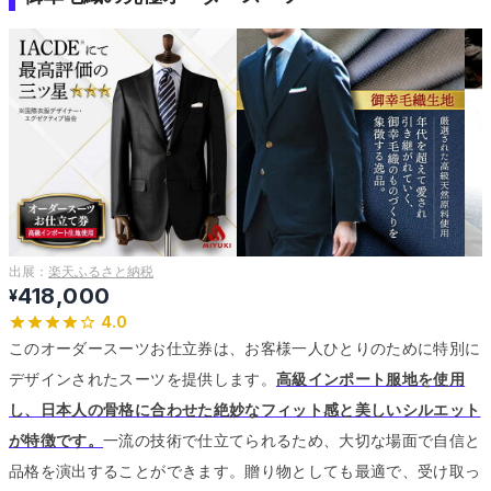
出展：
楽天ふるさと納税
418,000
¥
4.0
このオーダースーツお仕立券は、お客様一人ひとりのために特別に
デザインされたスーツを提供します。
高級インポート服地を使用
し、日本人の骨格に合わせた絶妙なフィット感と美しいシルエット
が特徴です。
一流の技術で仕立てられるため、大切な場面で自信と
品格を演出することができます。
贈り物としても最適で、受け取っ