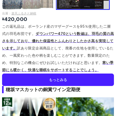
出展：
楽天ふるさと納税
420,000
¥
この返礼品は、ポーランド産のマザーグースを95％使用した二層
式の羽毛布団です。
ダウンパワー470という数値は、羽毛の質の高
さを示しており、優れた保温性とふんわりとしたかさ高を実現して
います。
訳あり限定企画商品として、廃番の生地を使用しているた
め、一風変わった色や柄を楽しむことができます。
数量限定のた
め、特別なこの機会にぜひお試しいただければと思います。
寒い季
節にも暖かく、快適な睡眠をサポートすることでしょう。
もっとみる
穂坂マスカットの銅賞ワイン定期便