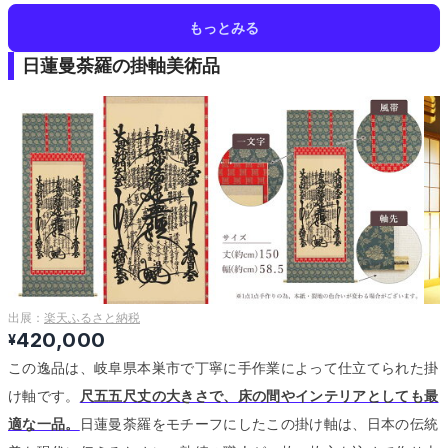
もっとみる
日蓮曼荼羅の掛軸美術品
出展：
楽天ふるさと納税
420,000
¥
この逸品は、岐阜県本巣市で丁寧に手作業によって仕立てられた掛
け軸です。
尺五五尺丈の大きさで、床の間やインテリアとしても最
適な一品。
日蓮曼荼羅をモチーフにしたこの掛け軸は、日本の伝統