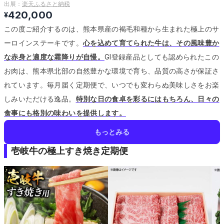
出展：
楽天ふるさと納税
420,000
¥
この度ご紹介するのは、熊本県産の褐毛和種から生まれた極上のサ
ーロインステーキです。
心を込めて育てられた牛は、その風味豊か
な赤身と適度な霜降りが自慢。
GI登録産品としても認められたこの
お肉は、熊本県北部の自然豊かな環境で育ち、品質の高さが保証さ
れています。
毎月届く定期便で、いつでも変わらぬ美味しさをお楽
しみいただける逸品。
特別な日の食卓を彩るにはもちろん、日々の
食事にも格別の味わいを提供します。
もっとみる
壱岐牛の極上すき焼き定期便