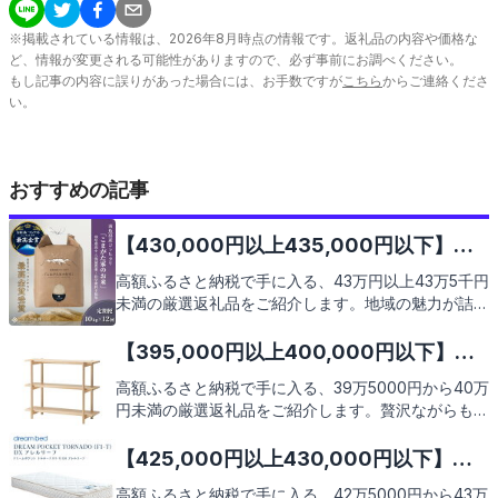
※掲載されている情報は、
2026
年
8
月時点の情報です。返礼品の内容や価格な
ど、情報が変更される可能性がありますので、必ず事前にお調べください。
もし記事の内容に誤りがあった場合には、お手数ですが
こちら
からご連絡くださ
い。
おすすめの記事
【430,000円以上435,000円以下】人
気のおすすめふるさと納税返礼品9選
高額ふるさと納税で手に入る、43万円以上43万5千円
未満の厳選返礼品をご紹介します。地域の魅力が詰ま
った特別な品々を、あなたのご自宅までお届け。この
機会に、贅沢な返礼品を手に入れてみませんか。次の
【395,000円以上400,000円以下】人
ページで、その魅力を存分にお伝えしますので、どう
気のおすすめふるさと納税返礼品9選
高額ふるさと納税で手に入る、39万5000円から40万
ぞご期待ください。
円未満の厳選返礼品をご紹介します。贅沢ながらも心
温まる特典が満載で、あなたの寄付が地域の魅力を再
発見するきっかけにもなるでしょう。さあ、どんな返
【425,000円以上430,000円以下】人
礼品があなたを待っているのか、見ていきましょう。
気のおすすめふるさと納税返礼品9選
高額ふるさと納税で手に入る、42万5000円から43万