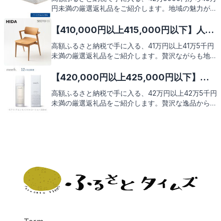
円未満の厳選返礼品をご紹介します。地域の魅力が詰
まった特別な品々を、あなたのご自宅までお届け。こ
の機会に、贅沢なふるさと納税の返礼品をぜひご覧く
【410,000円以上415,000円以下】人気
ださい。
のおすすめふるさと納税返礼品9選
高額ふるさと納税で手に入る、41万円以上41万5千円
未満の厳選返礼品をご紹介します。贅沢ながらも地域
の魅力が詰まった逸品ばかりを集めました。これから
紹介する返礼品の数々に、どうぞご期待ください。
【420,000円以上425,000円以下】人
気のおすすめふるさと納税返礼品9選
高額ふるさと納税で手に入る、42万円以上42万5千円
未満の厳選返礼品をご紹介します。贅沢な逸品から地
域の特産品まで、心躍るラインナップをお見逃しな
く。