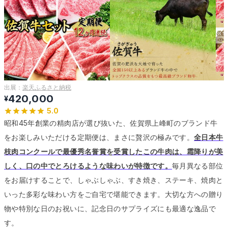
出展：
楽天ふるさと納税
420,000
¥
5.0
昭和45年創業の精肉店が選び抜いた、佐賀県上峰町のブランド牛
をお楽しみいただける定期便は、まさに贅沢の極みです。
全日本牛
枝肉コンクールで最優秀名誉賞を受賞したこの牛肉は、霜降りが美
しく、口の中でとろけるような味わいが特徴です。
毎月異なる部位
をお届けすることで、しゃぶしゃぶ、すき焼き、ステーキ、焼肉と
いった多彩な味わい方をご自宅で堪能できます。
大切な方への贈り
物や特別な日のお祝いに、記念日のサプライズにも最適な逸品で
す。