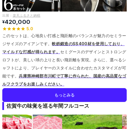
出展：
楽天ふるさと納税
420,000
¥
5.0
このセットは、心地良い打感と飛距離のバランスが魅力のセミラー
ジサイズのアイアンです。
軟鉄鍛造のSS400材を使用しており、
マイルドな打感が得られます。
セミグースのデザインとストロング
ロフトが、美しい球の上りと長い飛距離を実現。
さらに、選べるシ
ャフトにより、プレイヤーのスタイルに合わせたカスタマイズが可
能です。
兵庫県神崎郡市川町で丁寧に作られた、国産の高品質なゴ
ルフクラブをお楽しみください。
もっとみる
佐賀牛の味覚を巡る年間フルコース