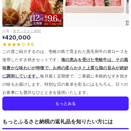
出展：
楽天ふるさと納税
420,000
¥
4.0
この度ご紹介するのは、壱岐の島で育まれた黒毛和牛の肩ロースを
使用したすき焼きセットです。
海の恵みを受けた壱岐牛は、その風
味豊かな味わいが特徴で、お肉の柔らかさと上質な脂の旨みが絶妙
に調和しています。
毎月届く定期便で、ご家庭に本格的なすき焼き
の味をお届けします。
特別な日の食卓を彩るにはもちろん、日々の
お食事にも贅沢なひとときを提供いたします。
もっとみる
もっとふるさと納税の返礼品を知りたい方には